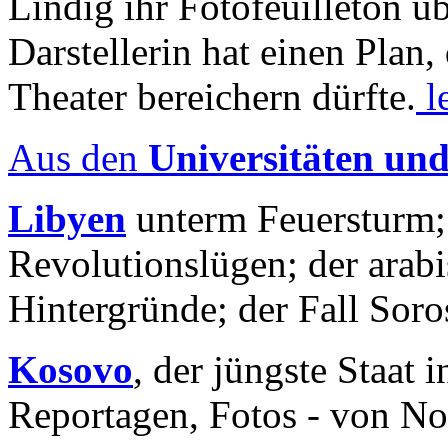
Lindig ihr Fotofeuilleton üb
Darstellerin hat einen Plan,
Theater bereichern dürfte.
l
Aus den
Universitäten un
Libyen
unterm Feuersturm;
Revolutionslügen; der arab
Hintergründe; der Fall Sor
Kosovo
, der jüngste Staat
Reportagen, Fotos - von No