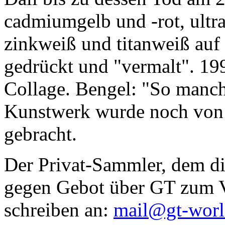
cadmiumgelb und -rot, ultr
zinkweiß und titanweiß auf d
gedrückt und "vermalt". 199
Collage. Bengel: "So manc
Kunstwerk wurde noch von Da
gebracht.
Der Privat-Sammler, dem die
gegen Gebot über GT zum Ve
schreiben an:
mail@gt-wor