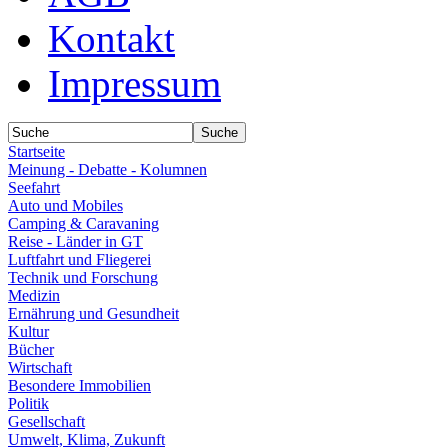
Kontakt
Impressum
Startseite
Meinung - Debatte - Kolumnen
Seefahrt
Auto und Mobiles
Camping & Caravaning
Reise - Länder in GT
Luftfahrt und Fliegerei
Technik und Forschung
Medizin
Ernährung und Gesundheit
Kultur
Bücher
Wirtschaft
Besondere Immobilien
Politik
Gesellschaft
Umwelt, Klima, Zukunft