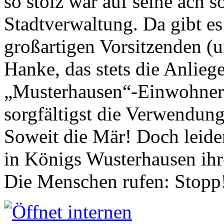
so stolz war auf seine ach s
Stadtverwaltung. Da gibt es
großartigen Vorsitzenden (
Hanke, das stets die Anlieg
„Musterhausen“-Einwohners
sorgfältigst die Verwendung
Soweit die Mär! Doch leider
in Königs Wusterhausen ih
Die Menschen rufen: Stopp