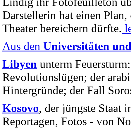
Lindig ihr Fotofeuilleton üb
Darstellerin hat einen Plan,
Theater bereichern dürfte.
l
Aus den
Universitäten un
Libyen
unterm Feuersturm;
Revolutionslügen; der arab
Hintergründe; der Fall Sor
Kosovo
, der jüngste Staat
Reportagen, Fotos - von No