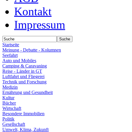
Kontakt
Impressum
Startseite
Meinung - Debatte - Kolumnen
Seefahrt
Auto und Mobiles
Camping & Caravaning
Reise - Länder in GT
Luftfahrt und Fliegerei
Technik und Forschung
Medizin
Ernährung und Gesundheit
Kultur
Bücher
Wirtschaft
Besondere Immobilien
Politik
Gesellschaft
Umwelt, Klima, Zukunft