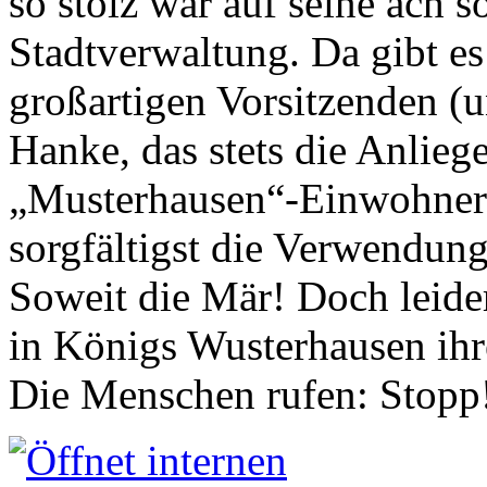
so stolz war auf seine ach s
Stadtverwaltung. Da gibt es
großartigen Vorsitzenden (
Hanke, das stets die Anlieg
„Musterhausen“-Einwohners
sorgfältigst die Verwendung
Soweit die Mär! Doch leider
in Königs Wusterhausen ih
Die Menschen rufen: Stopp