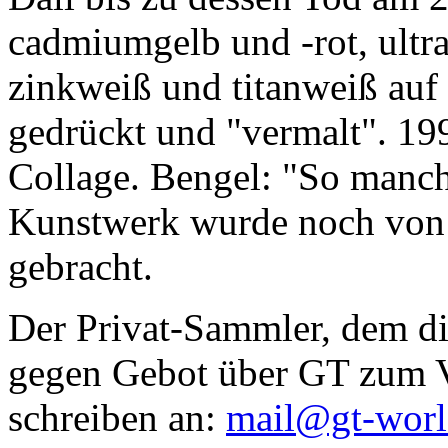
cadmiumgelb und -rot, ultr
zinkweiß und titanweiß auf d
gedrückt und "vermalt". 199
Collage. Bengel: "So manc
Kunstwerk wurde noch von Da
gebracht.
Der Privat-Sammler, dem die
gegen Gebot über GT zum Ve
schreiben an:
mail@gt-wor