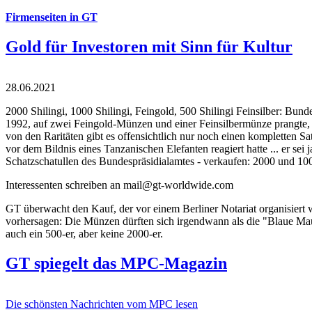
Firmenseiten in GT
Gold für Investoren mit Sinn für Kultur
28.06.2021
2000 Shilingi, 1000 Shilingi, Feingold, 500 Shilingi Feinsilber: Bun
1992, auf zwei Feingold-Münzen und einer Feinsilbermünze prangte, d
von den Raritäten gibt es offensichtlich nur noch einen kompletten
vor dem Bildnis eines Tanzanischen Elefanten reagiert hatte ... er se
Schatzschatullen des Bundespräsidialamtes - verkaufen: 2000 und 1000
Interessenten schreiben an mail@gt-worldwide.com
GT überwacht den Kauf, der vor einem Berliner Notariat organisiert
vorhersagen: Die Münzen dürften sich irgendwann als die "Blaue Maur
auch ein 500-er, aber keine 2000-er.
GT spiegelt das MPC-Magazin
Die schönsten Nachrichten vom MPC lesen