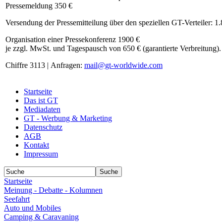
Pressemeldung 350 €
Versendung der Pressemitteilung über den speziellen GT-Verteiler: 1
Organisation einer Pressekonferenz 1900 €
je zzgl. MwSt. und Tagespausch von 650 € (garantierte Verbreitung).
Chiffre 3113 | Anfragen:
mail@gt-worldwide.com
Startseite
Das ist GT
Mediadaten
GT - Werbung & Marketing
Datenschutz
AGB
Kontakt
Impressum
Startseite
Meinung - Debatte - Kolumnen
Seefahrt
Auto und Mobiles
Camping & Caravaning