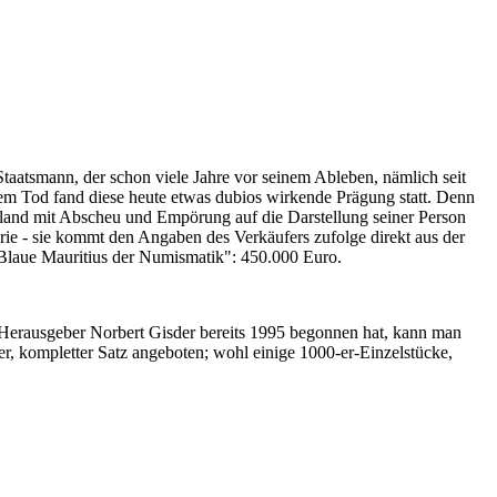
Staatsmann, der schon viele Jahre vor seinem Ableben, nämlich seit
nem Tod fand diese heute etwas dubios wirkende Prägung statt. Denn
iland mit Abscheu und Empörung auf die Darstellung seiner Person
erie - sie kommt den Angaben des Verkäufers zufolge direkt aus der
 "Blaue Mauritius der Numismatik": 450.000 Euro.
-Herausgeber Norbert Gisder bereits 1995 begonnen hat, kann man
r, kompletter Satz angeboten; wohl einige 1000-er-Einzelstücke,