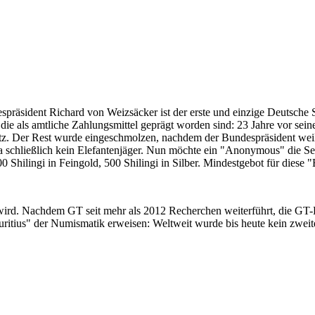
despräsident Richard von Weizsäcker ist der erste und einzige Deutsche 
ie als amtliche Zahlungsmittel geprägt worden sind: 23 Jahre vor sei
 Satz. Der Rest wurde eingeschmolzen, nachdem der Bundespräsident we
i ja schließlich kein Elefantenjäger. Nun möchte ein "Anonymous" die S
 Shilingi in Feingold, 500 Shilingi in Silber. Mindestgebot für diese
 wird. Nachdem GT seit mehr als 2012 Recherchen weiterführt, die GT
itius" der Numismatik erweisen: Weltweit wurde bis heute kein zweite