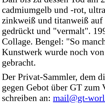
cadmiumgelb und -rot, ultr
zinkweiß und titanweiß auf d
gedrückt und "vermalt". 199
Collage. Bengel: "So manc
Kunstwerk wurde noch von Da
gebracht.
Der Privat-Sammler, dem die
gegen Gebot über GT zum Ve
schreiben an:
mail@gt-wor