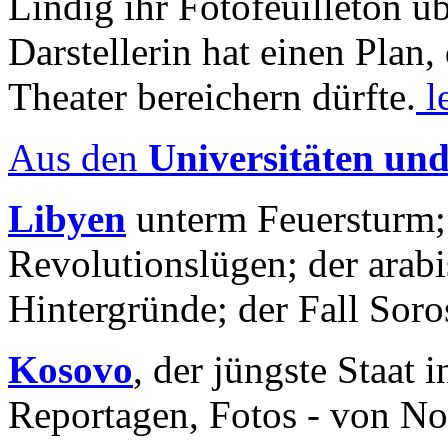
Lindig ihr Fotofeuilleton üb
Darstellerin hat einen Plan,
Theater bereichern dürfte.
l
Aus den
Universitäten un
Libyen
unterm Feuersturm;
Revolutionslügen; der arab
Hintergründe; der Fall Sor
Kosovo
, der jüngste Staat
Reportagen, Fotos - von No