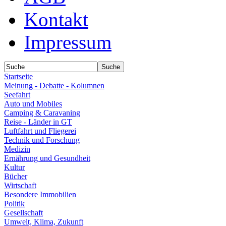
Kontakt
Impressum
Startseite
Meinung - Debatte - Kolumnen
Seefahrt
Auto und Mobiles
Camping & Caravaning
Reise - Länder in GT
Luftfahrt und Fliegerei
Technik und Forschung
Medizin
Ernährung und Gesundheit
Kultur
Bücher
Wirtschaft
Besondere Immobilien
Politik
Gesellschaft
Umwelt, Klima, Zukunft