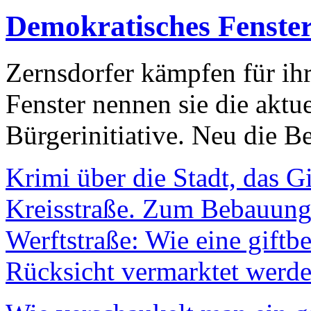
Demokratisches Fenste
Zernsdorfer kämpfen für ih
Fenster nennen sie die aktu
Bürgerinitiative. Neu die Be
Krimi über die Stadt, das G
Kreisstraße. Zum Bebauungs
Werftstraße: Wie eine giftb
Rücksicht vermarktet werde