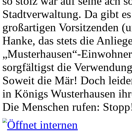
so stolz war auf seine ach s
Stadtverwaltung. Da gibt es
großartigen Vorsitzenden (
Hanke, das stets die Anlieg
„Musterhausen“-Einwohners
sorgfältigst die Verwendung
Soweit die Mär! Doch leider
in Königs Wusterhausen ih
Die Menschen rufen: Stopp