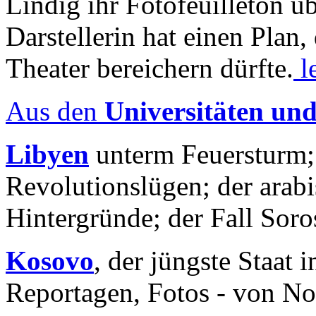
Lindig ihr Fotofeuilleton üb
Darstellerin hat einen Plan,
Theater bereichern dürfte.
l
Aus den
Universitäten un
Libyen
unterm Feuersturm;
Revolutionslügen; der arab
Hintergründe; der Fall Sor
Kosovo
, der jüngste Staat
Reportagen, Fotos - von No