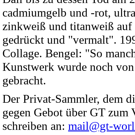
cadmiumgelb und -rot, ultr
zinkweiß und titanweiß auf d
gedrückt und "vermalt". 199
Collage. Bengel: "So manc
Kunstwerk wurde noch von Da
gebracht.
Der Privat-Sammler, dem die
gegen Gebot über GT zum Ve
schreiben an:
mail@gt-wor