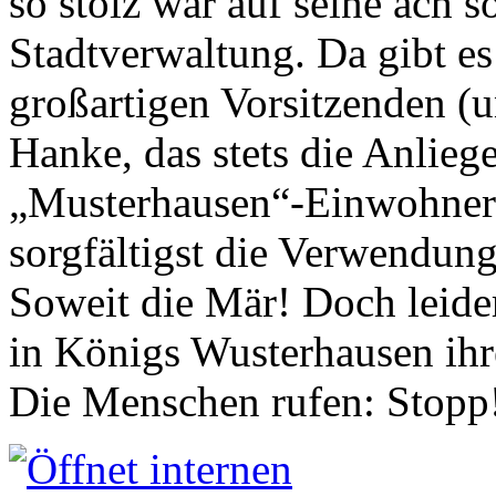
so stolz war auf seine ach s
Stadtverwaltung. Da gibt es
großartigen Vorsitzenden (
Hanke, das stets die Anlieg
„Musterhausen“-Einwohners
sorgfältigst die Verwendung
Soweit die Mär! Doch leider
in Königs Wusterhausen ih
Die Menschen rufen: Stopp