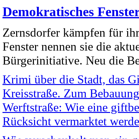
Demokratisches Fenste
Zernsdorfer kämpfen für ih
Fenster nennen sie die aktu
Bürgerinitiative. Neu die Be
Krimi über die Stadt, das G
Kreisstraße. Zum Bebauungs
Werftstraße: Wie eine giftb
Rücksicht vermarktet werde