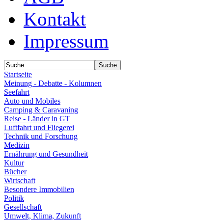
Kontakt
Impressum
Startseite
Meinung - Debatte - Kolumnen
Seefahrt
Auto und Mobiles
Camping & Caravaning
Reise - Länder in GT
Luftfahrt und Fliegerei
Technik und Forschung
Medizin
Ernährung und Gesundheit
Kultur
Bücher
Wirtschaft
Besondere Immobilien
Politik
Gesellschaft
Umwelt, Klima, Zukunft