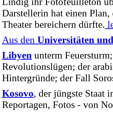
Lindig ihr Fotofeuilleton üb
Darstellerin hat einen Plan,
Theater bereichern dürfte.
l
Aus den
Universitäten un
Libyen
unterm Feuersturm;
Revolutionslügen; der arab
Hintergründe; der Fall Sor
Kosovo
, der jüngste Staat
Reportagen, Fotos - von No