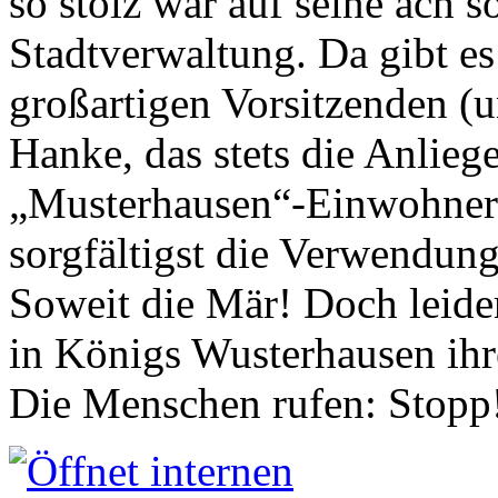
so stolz war auf seine ach s
Stadtverwaltung. Da gibt es
großartigen Vorsitzenden (
Hanke, das stets die Anlieg
„Musterhausen“-Einwohners
sorgfältigst die Verwendung
Soweit die Mär! Doch leider
in Königs Wusterhausen ih
Die Menschen rufen: Stopp