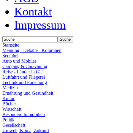
Kontakt
Impressum
Startseite
Meinung - Debatte - Kolumnen
Seefahrt
Auto und Mobiles
Camping & Caravaning
Reise - Länder in GT
Luftfahrt und Fliegerei
Technik und Forschung
Medizin
Ernährung und Gesundheit
Kultur
Bücher
Wirtschaft
Besondere Immobilien
Politik
Gesellschaft
Umwelt, Klima, Zukunft