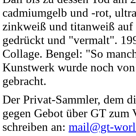
cadmiumgelb und -rot, ultr
zinkweiß und titanweiß auf d
gedrückt und "vermalt". 199
Collage. Bengel: "So manc
Kunstwerk wurde noch von Da
gebracht.
Der Privat-Sammler, dem die
gegen Gebot über GT zum Ve
schreiben an:
mail@gt-wor