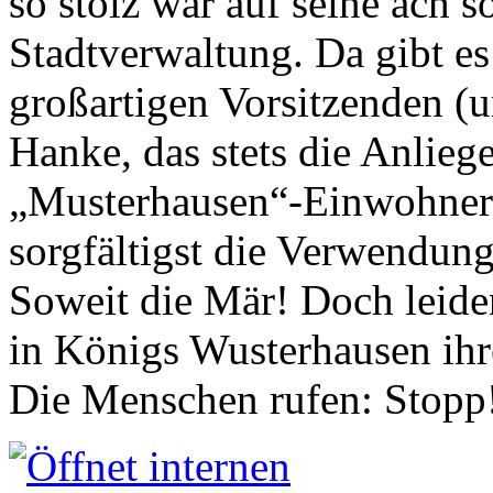
so stolz war auf seine ach s
Stadtverwaltung. Da gibt es
großartigen Vorsitzenden (
Hanke, das stets die Anlieg
„Musterhausen“-Einwohners
sorgfältigst die Verwendung
Soweit die Mär! Doch leider
in Königs Wusterhausen ih
Die Menschen rufen: Stopp