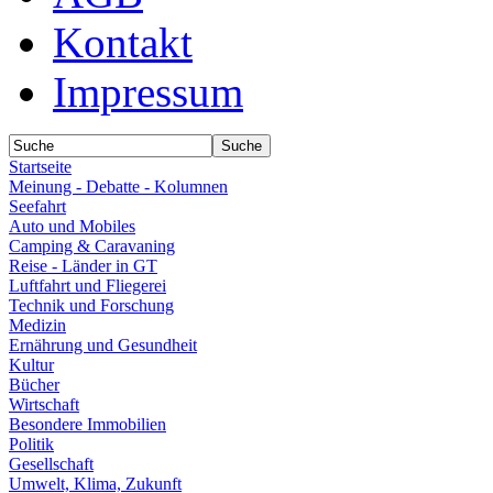
Kontakt
Impressum
Startseite
Meinung - Debatte - Kolumnen
Seefahrt
Auto und Mobiles
Camping & Caravaning
Reise - Länder in GT
Luftfahrt und Fliegerei
Technik und Forschung
Medizin
Ernährung und Gesundheit
Kultur
Bücher
Wirtschaft
Besondere Immobilien
Politik
Gesellschaft
Umwelt, Klima, Zukunft