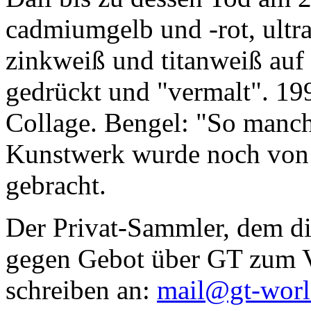
cadmiumgelb und -rot, ultr
zinkweiß und titanweiß auf d
gedrückt und "vermalt". 199
Collage. Bengel: "So manc
Kunstwerk wurde noch von Da
gebracht.
Der Privat-Sammler, dem die
gegen Gebot über GT zum Ve
schreiben an:
mail@gt-wor