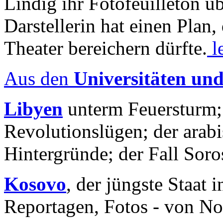
Lindig ihr Fotofeuilleton üb
Darstellerin hat einen Plan,
Theater bereichern dürfte.
l
Aus den
Universitäten un
Libyen
unterm Feuersturm;
Revolutionslügen; der arab
Hintergründe; der Fall Sor
Kosovo
, der jüngste Staat
Reportagen, Fotos - von No