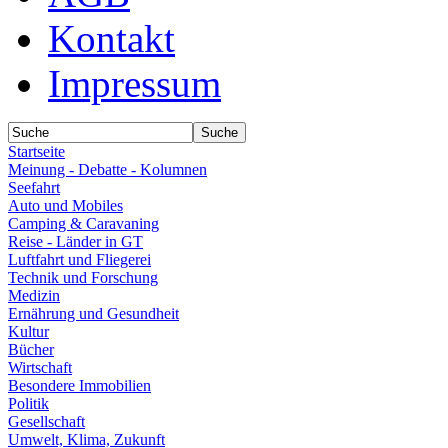
Kontakt
Impressum
Startseite
Meinung - Debatte - Kolumnen
Seefahrt
Auto und Mobiles
Camping & Caravaning
Reise - Länder in GT
Luftfahrt und Fliegerei
Technik und Forschung
Medizin
Ernährung und Gesundheit
Kultur
Bücher
Wirtschaft
Besondere Immobilien
Politik
Gesellschaft
Umwelt, Klima, Zukunft