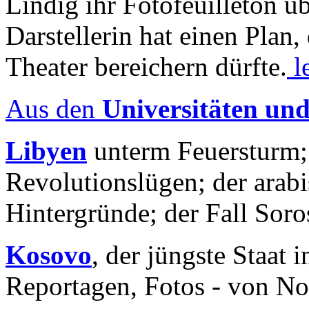
Lindig ihr Fotofeuilleton üb
Darstellerin hat einen Plan,
Theater bereichern dürfte.
l
Aus den
Universitäten un
Libyen
unterm Feuersturm;
Revolutionslügen; der arab
Hintergründe; der Fall Sor
Kosovo
, der jüngste Staat
Reportagen, Fotos - von No