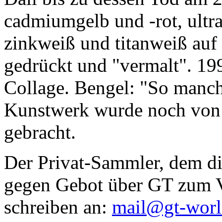
cadmiumgelb und -rot, ultr
zinkweiß und titanweiß auf d
gedrückt und "vermalt". 199
Collage. Bengel: "So manc
Kunstwerk wurde noch von Da
gebracht.
Der Privat-Sammler, dem die
gegen Gebot über GT zum Ve
schreiben an:
mail@gt-wor