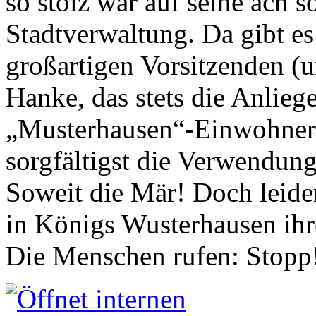
so stolz war auf seine ach s
Stadtverwaltung. Da gibt es
großartigen Vorsitzenden (
Hanke, das stets die Anlieg
„Musterhausen“-Einwohners
sorgfältigst die Verwendung
Soweit die Mär! Doch leider
in Königs Wusterhausen ih
Die Menschen rufen: Stopp