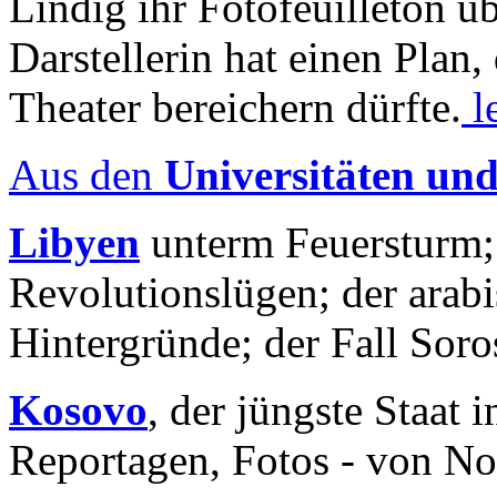
Lindig ihr Fotofeuilleton üb
Darstellerin hat einen Plan,
Theater bereichern dürfte.
l
Aus den
Universitäten un
Libyen
unterm Feuersturm;
Revolutionslügen; der arab
Hintergründe; der Fall Sor
Kosovo
, der jüngste Staat
Reportagen, Fotos - von No