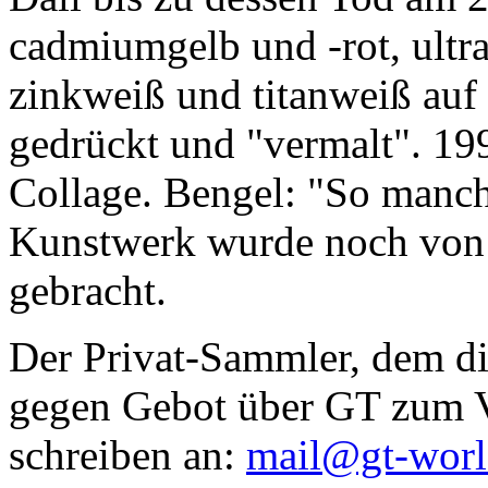
cadmiumgelb und -rot, ultr
zinkweiß und titanweiß auf d
gedrückt und "vermalt". 199
Collage. Bengel: "So manc
Kunstwerk wurde noch von Da
gebracht.
Der Privat-Sammler, dem die
gegen Gebot über GT zum Ve
schreiben an:
mail@gt-wor