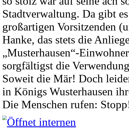
so stolz war auf seine ach s
Stadtverwaltung. Da gibt es
großartigen Vorsitzenden (
Hanke, das stets die Anlieg
„Musterhausen“-Einwohners
sorgfältigst die Verwendung
Soweit die Mär! Doch leider
in Königs Wusterhausen ih
Die Menschen rufen: Stopp