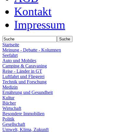
Kontakt
Impressum
Startseite
Meinung - Debatte - Kolumnen
Seefahrt
Auto und Mobiles
Camping & Caravaning
Reise - Länder in GT
Luftfahrt und Fliegerei
Technik und Forschung
Medizin
Ernährung und Gesundheit
Kultur
Bücher
Wirtschaft
Besondere Immobilien
Politik
Gesellschaft
Umwelt, Klima, Zukunft