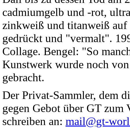
cadmiumgelb und -rot, ultr
zinkweiß und titanweiß auf d
gedrückt und "vermalt". 199
Collage. Bengel: "So manc
Kunstwerk wurde noch von Da
gebracht.
Der Privat-Sammler, dem die
gegen Gebot über GT zum Ve
schreiben an:
mail@gt-wor