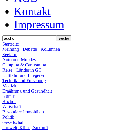
Kontakt
Impressum
Startseite
Meinung - Debatte - Kolumnen
Seefahrt
Auto und Mobiles
Camping & Caravaning
Reise - Länder in GT
Luftfahrt und Fliegerei
Technik und Forschung
Medizin
Ernährung und Gesundheit
Kultur
Bücher
Wirtschaft
Besondere Immobilien
Politik
Gesellschaft
Umwelt, Klima, Zukunft