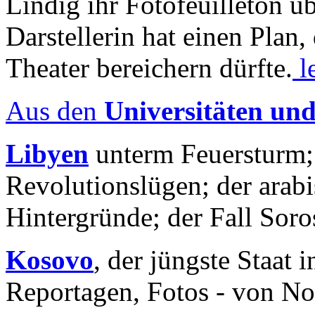
Lindig ihr Fotofeuilleton üb
Darstellerin hat einen Plan,
Theater bereichern dürfte.
l
Aus den
Universitäten un
Libyen
unterm Feuersturm;
Revolutionslügen; der arab
Hintergründe; der Fall Sor
Kosovo
, der jüngste Staat
Reportagen, Fotos - von No