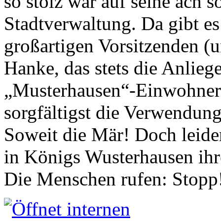
so stolz war auf seine ach s
Stadtverwaltung. Da gibt es
großartigen Vorsitzenden (
Hanke, das stets die Anlieg
„Musterhausen“-Einwohners
sorgfältigst die Verwendung
Soweit die Mär! Doch leider
in Königs Wusterhausen ih
Die Menschen rufen: Stopp