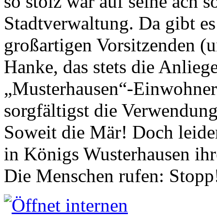
so stolz war auf seine ach s
Stadtverwaltung. Da gibt es
großartigen Vorsitzenden (
Hanke, das stets die Anlieg
„Musterhausen“-Einwohners
sorgfältigst die Verwendung
Soweit die Mär! Doch leider
in Königs Wusterhausen ih
Die Menschen rufen: Stopp