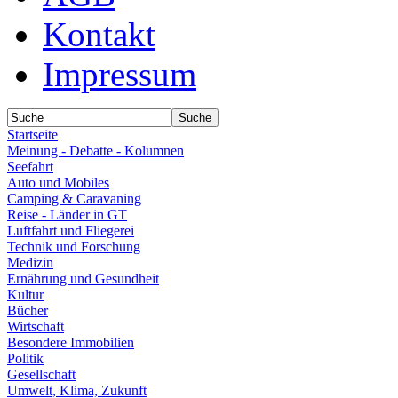
Kontakt
Impressum
Startseite
Meinung - Debatte - Kolumnen
Seefahrt
Auto und Mobiles
Camping & Caravaning
Reise - Länder in GT
Luftfahrt und Fliegerei
Technik und Forschung
Medizin
Ernährung und Gesundheit
Kultur
Bücher
Wirtschaft
Besondere Immobilien
Politik
Gesellschaft
Umwelt, Klima, Zukunft