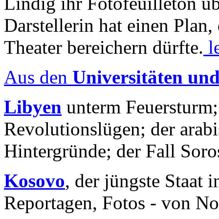
Lindig ihr Fotofeuilleton üb
Darstellerin hat einen Plan,
Theater bereichern dürfte.
l
Aus den
Universitäten un
Libyen
unterm Feuersturm;
Revolutionslügen; der arab
Hintergründe; der Fall Sor
Kosovo
, der jüngste Staat
Reportagen, Fotos - von No