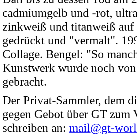
cadmiumgelb und -rot, ultr
zinkweiß und titanweiß auf d
gedrückt und "vermalt". 199
Collage. Bengel: "So manc
Kunstwerk wurde noch von Da
gebracht.
Der Privat-Sammler, dem die
gegen Gebot über GT zum Ve
schreiben an:
mail@gt-wor