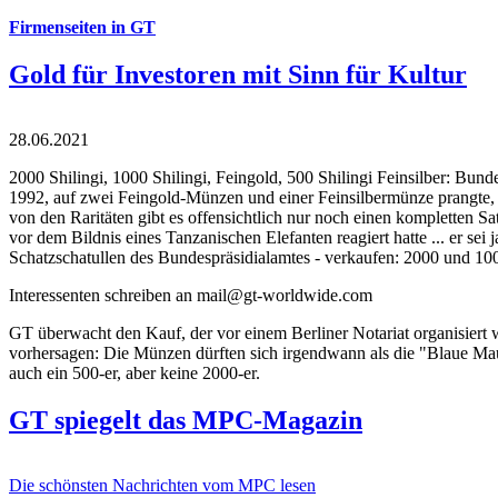
Firmenseiten in GT
Gold für Investoren mit Sinn für Kultur
28.06.2021
2000 Shilingi, 1000 Shilingi, Feingold, 500 Shilingi Feinsilber: Bun
1992, auf zwei Feingold-Münzen und einer Feinsilbermünze prangte, d
von den Raritäten gibt es offensichtlich nur noch einen kompletten
vor dem Bildnis eines Tanzanischen Elefanten reagiert hatte ... er se
Schatzschatullen des Bundespräsidialamtes - verkaufen: 2000 und 1000
Interessenten schreiben an mail@gt-worldwide.com
GT überwacht den Kauf, der vor einem Berliner Notariat organisiert
vorhersagen: Die Münzen dürften sich irgendwann als die "Blaue Maur
auch ein 500-er, aber keine 2000-er.
GT spiegelt das MPC-Magazin
Die schönsten Nachrichten vom MPC lesen