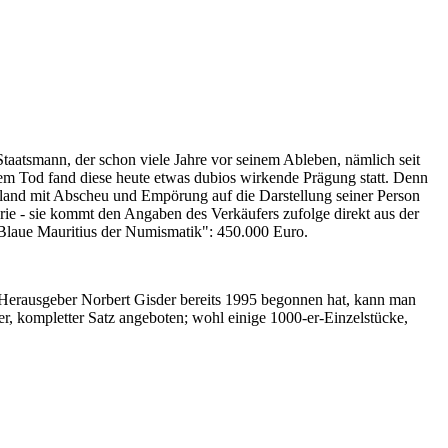
Staatsmann, der schon viele Jahre vor seinem Ableben, nämlich seit
nem Tod fand diese heute etwas dubios wirkende Prägung statt. Denn
iland mit Abscheu und Empörung auf die Darstellung seiner Person
erie - sie kommt den Angaben des Verkäufers zufolge direkt aus der
 "Blaue Mauritius der Numismatik": 450.000 Euro.
-Herausgeber Norbert Gisder bereits 1995 begonnen hat, kann man
r, kompletter Satz angeboten; wohl einige 1000-er-Einzelstücke,