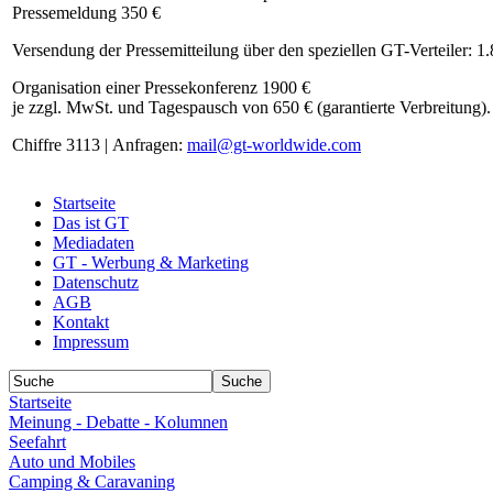
Pressemeldung 350 €
Versendung der Pressemitteilung über den speziellen GT-Verteiler: 1
Organisation einer Pressekonferenz 1900 €
je zzgl. MwSt. und Tagespausch von 650 € (garantierte Verbreitung).
Chiffre 3113 | Anfragen:
mail@gt-worldwide.com
Startseite
Das ist GT
Mediadaten
GT - Werbung & Marketing
Datenschutz
AGB
Kontakt
Impressum
Startseite
Meinung - Debatte - Kolumnen
Seefahrt
Auto und Mobiles
Camping & Caravaning