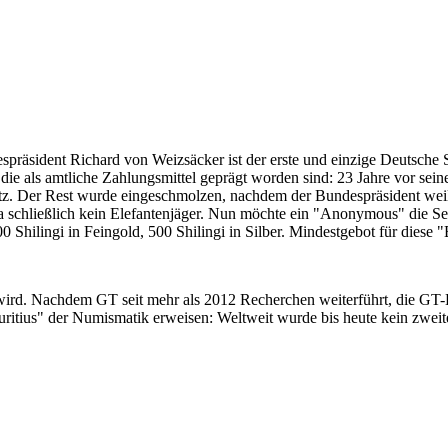
despräsident Richard von Weizsäcker ist der erste und einzige Deutsche 
ie als amtliche Zahlungsmittel geprägt worden sind: 23 Jahre vor sei
 Satz. Der Rest wurde eingeschmolzen, nachdem der Bundespräsident we
i ja schließlich kein Elefantenjäger. Nun möchte ein "Anonymous" die S
 Shilingi in Feingold, 500 Shilingi in Silber. Mindestgebot für diese
 wird. Nachdem GT seit mehr als 2012 Recherchen weiterführt, die GT
itius" der Numismatik erweisen: Weltweit wurde bis heute kein zweite