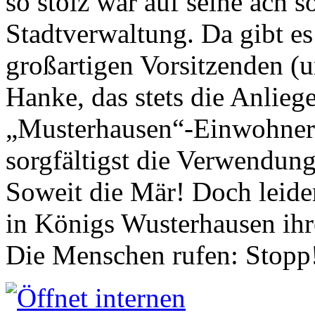
so stolz war auf seine ach s
Stadtverwaltung. Da gibt es
großartigen Vorsitzenden (
Hanke, das stets die Anlieg
„Musterhausen“-Einwohners
sorgfältigst die Verwendung
Soweit die Mär! Doch leider
in Königs Wusterhausen ih
Die Menschen rufen: Stopp