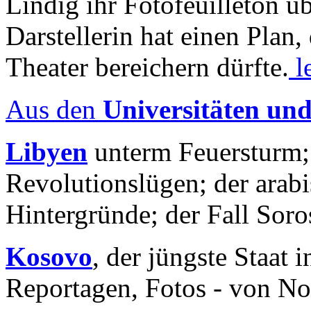
Lindig ihr Fotofeuilleton üb
Darstellerin hat einen Plan,
Theater bereichern dürfte.
l
Aus den
Universitäten un
Libyen
unterm Feuersturm;
Revolutionslügen; der arab
Hintergründe; der Fall Sor
Kosovo
, der jüngste Staat
Reportagen, Fotos - von No