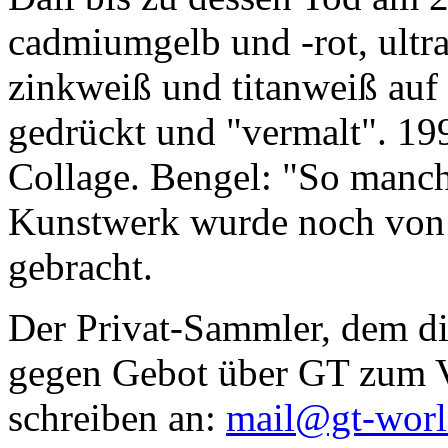
cadmiumgelb und -rot, ultr
zinkweiß und titanweiß auf d
gedrückt und "vermalt". 199
Collage. Bengel: "So manc
Kunstwerk wurde noch von Da
gebracht.
Der Privat-Sammler, dem die
gegen Gebot über GT zum Ve
schreiben an:
mail@gt-wor