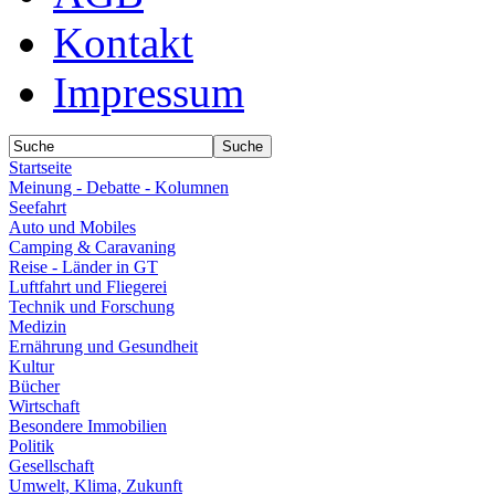
Kontakt
Impressum
Startseite
Meinung - Debatte - Kolumnen
Seefahrt
Auto und Mobiles
Camping & Caravaning
Reise - Länder in GT
Luftfahrt und Fliegerei
Technik und Forschung
Medizin
Ernährung und Gesundheit
Kultur
Bücher
Wirtschaft
Besondere Immobilien
Politik
Gesellschaft
Umwelt, Klima, Zukunft