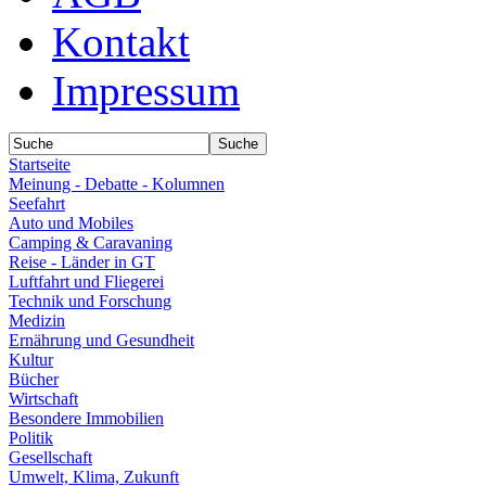
Kontakt
Impressum
Startseite
Meinung - Debatte - Kolumnen
Seefahrt
Auto und Mobiles
Camping & Caravaning
Reise - Länder in GT
Luftfahrt und Fliegerei
Technik und Forschung
Medizin
Ernährung und Gesundheit
Kultur
Bücher
Wirtschaft
Besondere Immobilien
Politik
Gesellschaft
Umwelt, Klima, Zukunft