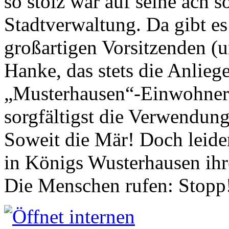
so stolz war auf seine ach s
Stadtverwaltung. Da gibt es
großartigen Vorsitzenden (
Hanke, das stets die Anlieg
„Musterhausen“-Einwohners
sorgfältigst die Verwendung
Soweit die Mär! Doch leider
in Königs Wusterhausen ih
Die Menschen rufen: Stopp