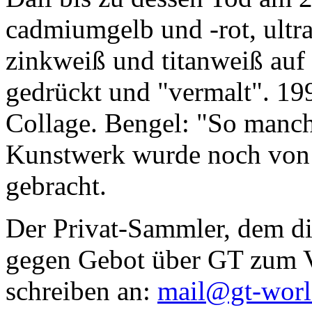
cadmiumgelb und -rot, ultr
zinkweiß und titanweiß auf d
gedrückt und "vermalt". 199
Collage. Bengel: "So manc
Kunstwerk wurde noch von Da
gebracht.
Der Privat-Sammler, dem die
gegen Gebot über GT zum Ve
schreiben an:
mail@gt-wor