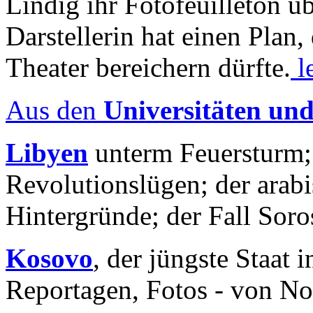
Lindig ihr Fotofeuilleton üb
Darstellerin hat einen Plan,
Theater bereichern dürfte.
l
Aus den
Universitäten un
Libyen
unterm Feuersturm;
Revolutionslügen; der arab
Hintergründe; der Fall Sor
Kosovo
, der jüngste Staat
Reportagen, Fotos - von No