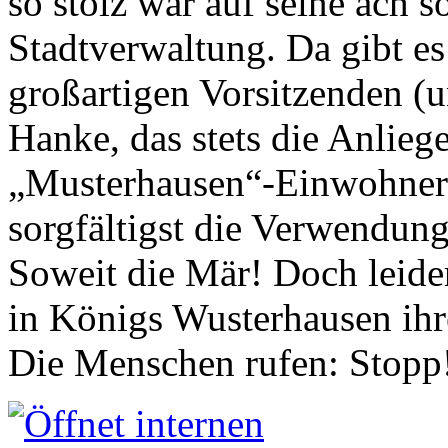
so stolz war auf seine ach s
Stadtverwaltung. Da gibt es
großartigen Vorsitzenden (
Hanke, das stets die Anlieg
„Musterhausen“-Einwohners
sorgfältigst die Verwendung
Soweit die Mär! Doch leider
in Königs Wusterhausen ih
Die Menschen rufen: Stopp