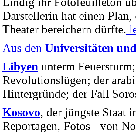
Lindig ihr Fotofeuilleton üb
Darstellerin hat einen Plan,
Theater bereichern dürfte.
l
Aus den
Universitäten un
Libyen
unterm Feuersturm;
Revolutionslügen; der arab
Hintergründe; der Fall Sor
Kosovo
, der jüngste Staat
Reportagen, Fotos - von No