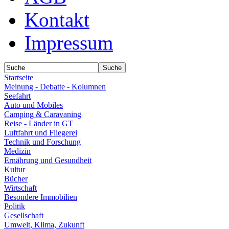
Kontakt
Impressum
Startseite
Meinung - Debatte - Kolumnen
Seefahrt
Auto und Mobiles
Camping & Caravaning
Reise - Länder in GT
Luftfahrt und Fliegerei
Technik und Forschung
Medizin
Ernährung und Gesundheit
Kultur
Bücher
Wirtschaft
Besondere Immobilien
Politik
Gesellschaft
Umwelt, Klima, Zukunft