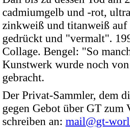
cadmiumgelb und -rot, ultr
zinkweiß und titanweiß auf d
gedrückt und "vermalt". 199
Collage. Bengel: "So manc
Kunstwerk wurde noch von Da
gebracht.
Der Privat-Sammler, dem die
gegen Gebot über GT zum Ve
schreiben an:
mail@gt-wor