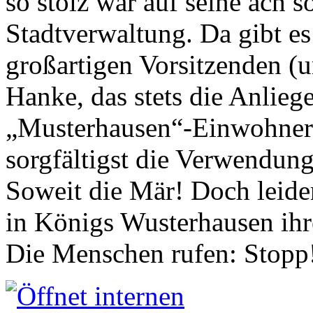
so stolz war auf seine ach s
Stadtverwaltung. Da gibt es
großartigen Vorsitzenden (
Hanke, das stets die Anlieg
„Musterhausen“-Einwohners
sorgfältigst die Verwendung
Soweit die Mär! Doch leider
in Königs Wusterhausen ih
Die Menschen rufen: Stopp