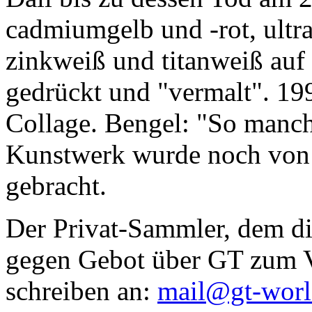
cadmiumgelb und -rot, ultr
zinkweiß und titanweiß auf d
gedrückt und "vermalt". 199
Collage. Bengel: "So manc
Kunstwerk wurde noch von Da
gebracht.
Der Privat-Sammler, dem die
gegen Gebot über GT zum Ve
schreiben an:
mail@gt-wor