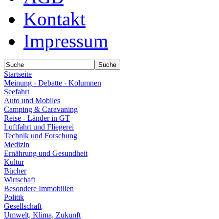
Kontakt
Impressum
Startseite
Meinung - Debatte - Kolumnen
Seefahrt
Auto und Mobiles
Camping & Caravaning
Reise - Länder in GT
Luftfahrt und Fliegerei
Technik und Forschung
Medizin
Ernährung und Gesundheit
Kultur
Bücher
Wirtschaft
Besondere Immobilien
Politik
Gesellschaft
Umwelt, Klima, Zukunft