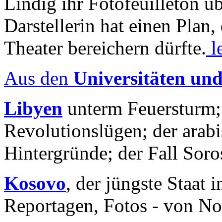
Lindig ihr Fotofeuilleton üb
Darstellerin hat einen Plan,
Theater bereichern dürfte.
l
Aus den
Universitäten un
Libyen
unterm Feuersturm;
Revolutionslügen; der arab
Hintergründe; der Fall Sor
Kosovo
, der jüngste Staat
Reportagen, Fotos - von No