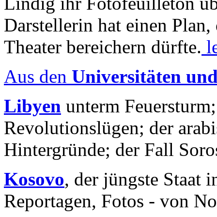
Lindig ihr Fotofeuilleton üb
Darstellerin hat einen Plan,
Theater bereichern dürfte.
l
Aus den
Universitäten un
Libyen
unterm Feuersturm;
Revolutionslügen; der arab
Hintergründe; der Fall Sor
Kosovo
, der jüngste Staat
Reportagen, Fotos - von No