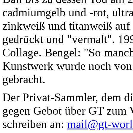
cadmiumgelb und -rot, ultr
zinkweiß und titanweiß auf d
gedrückt und "vermalt". 199
Collage. Bengel: "So manc
Kunstwerk wurde noch von Da
gebracht.
Der Privat-Sammler, dem die
gegen Gebot über GT zum Ve
schreiben an:
mail@gt-wor