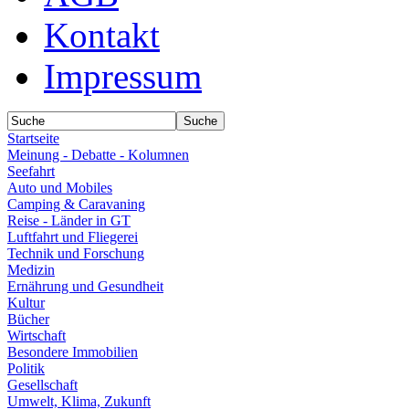
Kontakt
Impressum
Startseite
Meinung - Debatte - Kolumnen
Seefahrt
Auto und Mobiles
Camping & Caravaning
Reise - Länder in GT
Luftfahrt und Fliegerei
Technik und Forschung
Medizin
Ernährung und Gesundheit
Kultur
Bücher
Wirtschaft
Besondere Immobilien
Politik
Gesellschaft
Umwelt, Klima, Zukunft