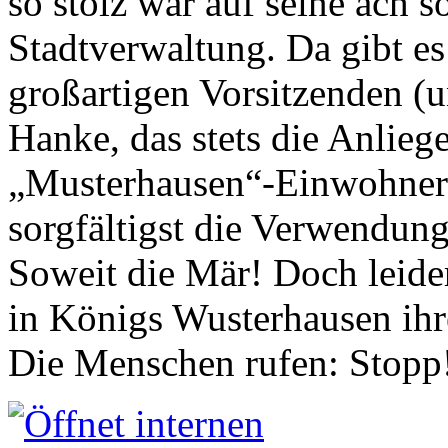
so stolz war auf seine ach s
Stadtverwaltung. Da gibt es
großartigen Vorsitzenden (
Hanke, das stets die Anlieg
„Musterhausen“-Einwohners
sorgfältigst die Verwendung
Soweit die Mär! Doch leider
in Königs Wusterhausen ih
Die Menschen rufen: Stopp