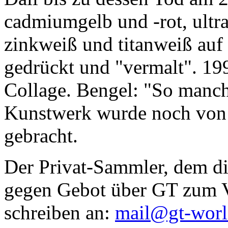
cadmiumgelb und -rot, ultr
zinkweiß und titanweiß auf d
gedrückt und "vermalt". 199
Collage. Bengel: "So manc
Kunstwerk wurde noch von Da
gebracht.
Der Privat-Sammler, dem die
gegen Gebot über GT zum Ve
schreiben an:
mail@gt-wor