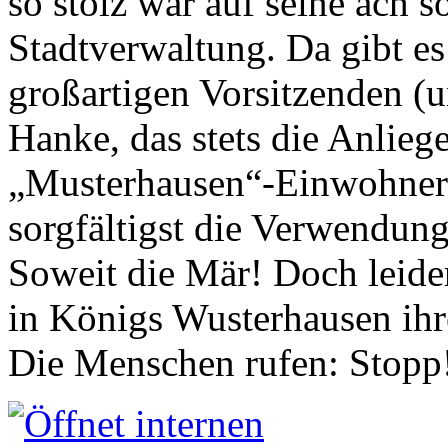
so stolz war auf seine ach s
Stadtverwaltung. Da gibt es
großartigen Vorsitzenden (
Hanke, das stets die Anlieg
„Musterhausen“-Einwohners
sorgfältigst die Verwendung
Soweit die Mär! Doch leider
in Königs Wusterhausen ih
Die Menschen rufen: Stopp