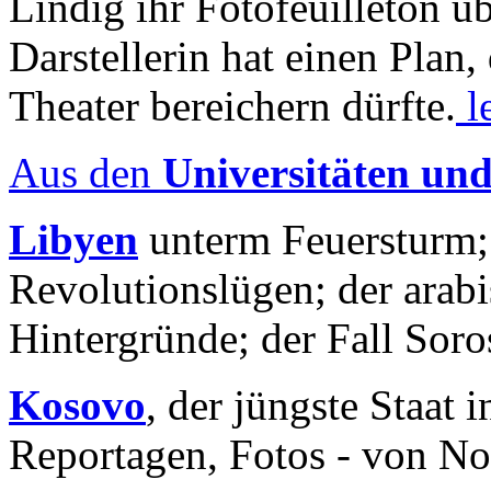
Lindig ihr Fotofeuilleton üb
Darstellerin hat einen Plan,
Theater bereichern dürfte.
l
Aus den
Universitäten un
Libyen
unterm Feuersturm;
Revolutionslügen; der arab
Hintergründe; der Fall Sor
Kosovo
, der jüngste Staat
Reportagen, Fotos - von No