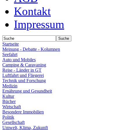
Kontakt
Impressum
Startseite
Meinung - Debatte - Kolumnen
Seefahrt
Auto und Mobiles
Camping & Caravaning
Reise - Länder in GT
Luftfahrt und Fliegerei
Technik und Forschung
Medizin
Ernährung und Gesundheit
Kultur
Bücher
Wirtschaft
Besondere Immobilien
Politik
Gesellschaft
Umwelt, Klima, Zukunft