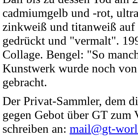
cadmiumgelb und -rot, ultr
zinkweiß und titanweiß auf d
gedrückt und "vermalt". 199
Collage. Bengel: "So manc
Kunstwerk wurde noch von Da
gebracht.
Der Privat-Sammler, dem die
gegen Gebot über GT zum Ve
schreiben an:
mail@gt-wor