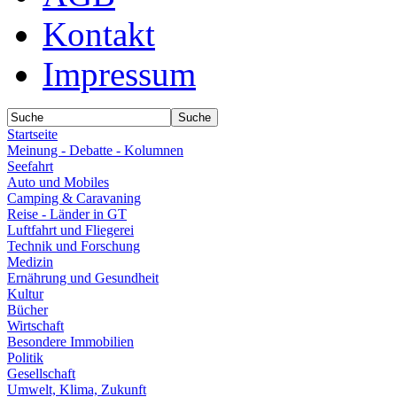
Kontakt
Impressum
Startseite
Meinung - Debatte - Kolumnen
Seefahrt
Auto und Mobiles
Camping & Caravaning
Reise - Länder in GT
Luftfahrt und Fliegerei
Technik und Forschung
Medizin
Ernährung und Gesundheit
Kultur
Bücher
Wirtschaft
Besondere Immobilien
Politik
Gesellschaft
Umwelt, Klima, Zukunft