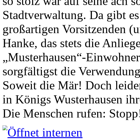
so stolz war auf seine ach s
Stadtverwaltung. Da gibt es
großartigen Vorsitzenden (
Hanke, das stets die Anlieg
„Musterhausen“-Einwohners
sorgfältigst die Verwendung
Soweit die Mär! Doch leider
in Königs Wusterhausen ih
Die Menschen rufen: Stopp