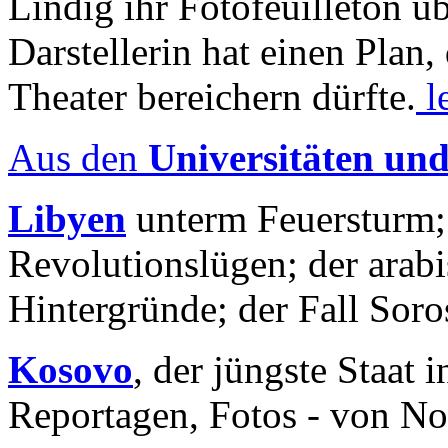
Lindig ihr Fotofeuilleton üb
Darstellerin hat einen Plan,
Theater bereichern dürfte.
l
Aus den
Universitäten un
Libyen
unterm Feuersturm;
Revolutionslügen; der arab
Hintergründe; der Fall Sor
Kosovo
, der jüngste Staat
Reportagen, Fotos - von No