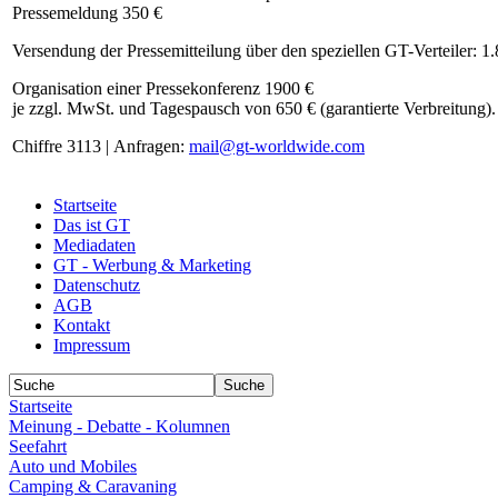
Pressemeldung 350 €
Versendung der Pressemitteilung über den speziellen GT-Verteiler: 1
Organisation einer Pressekonferenz 1900 €
je zzgl. MwSt. und Tagespausch von 650 € (garantierte Verbreitung).
Chiffre 3113 | Anfragen:
mail@gt-worldwide.com
Startseite
Das ist GT
Mediadaten
GT - Werbung & Marketing
Datenschutz
AGB
Kontakt
Impressum
Startseite
Meinung - Debatte - Kolumnen
Seefahrt
Auto und Mobiles
Camping & Caravaning