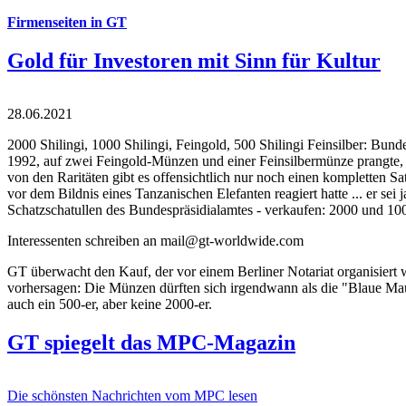
Firmenseiten in GT
Gold für Investoren mit Sinn für Kultur
28.06.2021
2000 Shilingi, 1000 Shilingi, Feingold, 500 Shilingi Feinsilber: Bun
1992, auf zwei Feingold-Münzen und einer Feinsilbermünze prangte, d
von den Raritäten gibt es offensichtlich nur noch einen kompletten
vor dem Bildnis eines Tanzanischen Elefanten reagiert hatte ... er se
Schatzschatullen des Bundespräsidialamtes - verkaufen: 2000 und 1000
Interessenten schreiben an mail@gt-worldwide.com
GT überwacht den Kauf, der vor einem Berliner Notariat organisiert
vorhersagen: Die Münzen dürften sich irgendwann als die "Blaue Maur
auch ein 500-er, aber keine 2000-er.
GT spiegelt das MPC-Magazin
Die schönsten Nachrichten vom MPC lesen