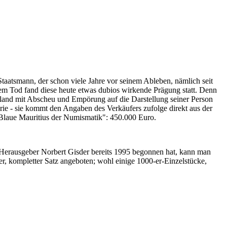
Staatsmann, der schon viele Jahre vor seinem Ableben, nämlich seit
nem Tod fand diese heute etwas dubios wirkende Prägung statt. Denn
iland mit Abscheu und Empörung auf die Darstellung seiner Person
erie - sie kommt den Angaben des Verkäufers zufolge direkt aus der
 "Blaue Mauritius der Numismatik": 450.000 Euro.
-Herausgeber Norbert Gisder bereits 1995 begonnen hat, kann man
r, kompletter Satz angeboten; wohl einige 1000-er-Einzelstücke,