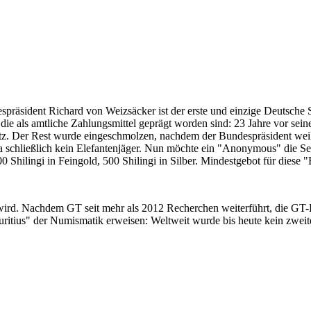
despräsident Richard von Weizsäcker ist der erste und einzige Deutsche 
ie als amtliche Zahlungsmittel geprägt worden sind: 23 Jahre vor sei
 Satz. Der Rest wurde eingeschmolzen, nachdem der Bundespräsident we
i ja schließlich kein Elefantenjäger. Nun möchte ein "Anonymous" die S
 Shilingi in Feingold, 500 Shilingi in Silber. Mindestgebot für diese
 wird. Nachdem GT seit mehr als 2012 Recherchen weiterführt, die GT
itius" der Numismatik erweisen: Weltweit wurde bis heute kein zweite