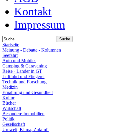
Kontakt
Impressum
Startseite
Meinung - Debatte - Kolumnen
Seefahrt
Auto und Mobiles
Camping & Caravaning
Reise - Länder in GT
Luftfahrt und Fliegerei
Technik und Forschung
Medizin
Ernährung und Gesundheit
Kultur
Bücher
Wirtschaft
Besondere Immobilien
Politik
Gesellschaft
Umwelt, Klima, Zukunft