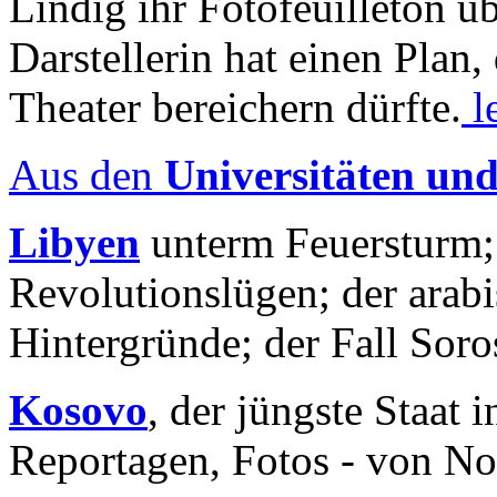
Lindig ihr Fotofeuilleton üb
Darstellerin hat einen Plan,
Theater bereichern dürfte.
l
Aus den
Universitäten un
Libyen
unterm Feuersturm;
Revolutionslügen; der arab
Hintergründe; der Fall Sor
Kosovo
, der jüngste Staat
Reportagen, Fotos - von No