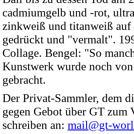
cadmiumgelb und -rot, ultr
zinkweiß und titanweiß auf d
gedrückt und "vermalt". 199
Collage. Bengel: "So manc
Kunstwerk wurde noch von Da
gebracht.
Der Privat-Sammler, dem die
gegen Gebot über GT zum Ve
schreiben an:
mail@gt-wor