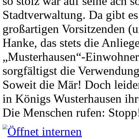
so stolz war auf seine ach s
Stadtverwaltung. Da gibt es
großartigen Vorsitzenden (
Hanke, das stets die Anlieg
„Musterhausen“-Einwohners
sorgfältigst die Verwendung
Soweit die Mär! Doch leider
in Königs Wusterhausen ih
Die Menschen rufen: Stopp