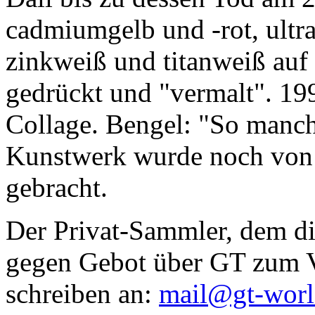
cadmiumgelb und -rot, ultr
zinkweiß und titanweiß auf d
gedrückt und "vermalt". 199
Collage. Bengel: "So manc
Kunstwerk wurde noch von Da
gebracht.
Der Privat-Sammler, dem die
gegen Gebot über GT zum Ve
schreiben an:
mail@gt-wor