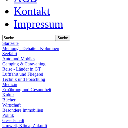
Kontakt
Impressum
Startseite
Meinung - Debatte - Kolumnen
Seefahrt
Auto und Mobiles
Camping & Caravaning
Reise - Länder in GT
Luftfahrt und Fliegerei
Technik und Forschung
Medizin
Ernährung und Gesundheit
Kultur
Bücher
Wirtschaft
Besondere Immobilien
Politik
Gesellschaft
Umwelt, Klima, Zukunft