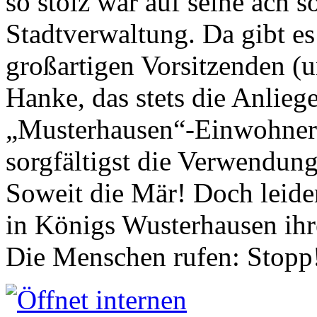
so stolz war auf seine ach s
Stadtverwaltung. Da gibt es
großartigen Vorsitzenden (
Hanke, das stets die Anlieg
„Musterhausen“-Einwohners
sorgfältigst die Verwendung
Soweit die Mär! Doch leider
in Königs Wusterhausen ih
Die Menschen rufen: Stopp