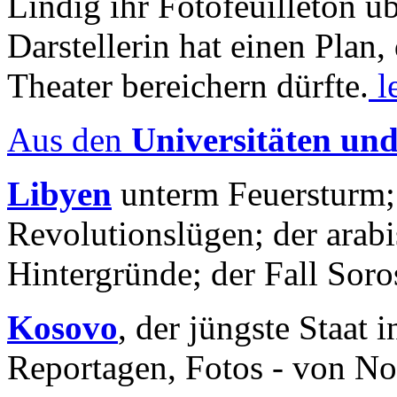
Lindig ihr Fotofeuilleton üb
Darstellerin hat einen Plan,
Theater bereichern dürfte.
l
Aus den
Universitäten un
Libyen
unterm Feuersturm;
Revolutionslügen; der arab
Hintergründe; der Fall Sor
Kosovo
, der jüngste Staat
Reportagen, Fotos - von No