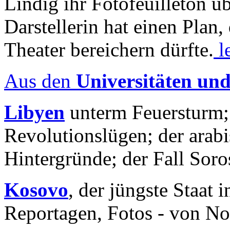
Lindig ihr Fotofeuilleton üb
Darstellerin hat einen Plan,
Theater bereichern dürfte.
l
Aus den
Universitäten un
Libyen
unterm Feuersturm;
Revolutionslügen; der arab
Hintergründe; der Fall Sor
Kosovo
, der jüngste Staat
Reportagen, Fotos - von No