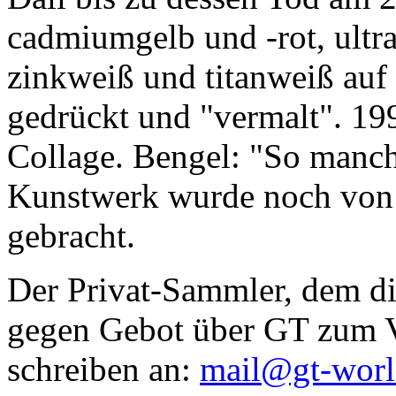
cadmiumgelb und -rot, ultr
zinkweiß und titanweiß auf d
gedrückt und "vermalt". 199
Collage. Bengel: "So manc
Kunstwerk wurde noch von Da
gebracht.
Der Privat-Sammler, dem die
gegen Gebot über GT zum Ve
schreiben an:
mail@gt-wor