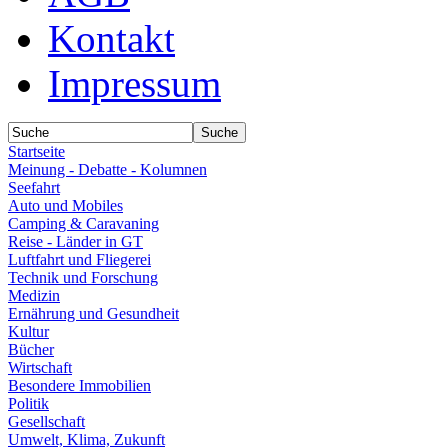
Kontakt
Impressum
Startseite
Meinung - Debatte - Kolumnen
Seefahrt
Auto und Mobiles
Camping & Caravaning
Reise - Länder in GT
Luftfahrt und Fliegerei
Technik und Forschung
Medizin
Ernährung und Gesundheit
Kultur
Bücher
Wirtschaft
Besondere Immobilien
Politik
Gesellschaft
Umwelt, Klima, Zukunft