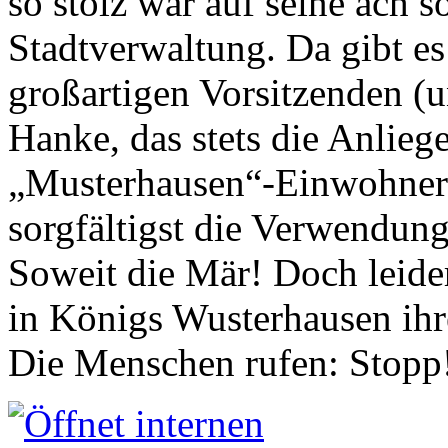
so stolz war auf seine ach s
Stadtverwaltung. Da gibt es
großartigen Vorsitzenden (
Hanke, das stets die Anlieg
„Musterhausen“-Einwohners
sorgfältigst die Verwendung
Soweit die Mär! Doch leider
in Königs Wusterhausen ih
Die Menschen rufen: Stopp