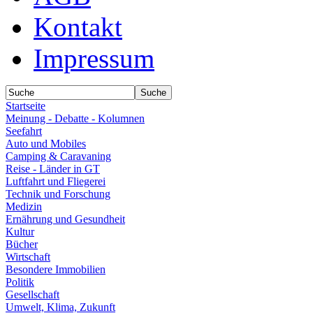
Kontakt
Impressum
Startseite
Meinung - Debatte - Kolumnen
Seefahrt
Auto und Mobiles
Camping & Caravaning
Reise - Länder in GT
Luftfahrt und Fliegerei
Technik und Forschung
Medizin
Ernährung und Gesundheit
Kultur
Bücher
Wirtschaft
Besondere Immobilien
Politik
Gesellschaft
Umwelt, Klima, Zukunft