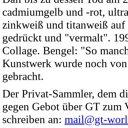
cadmiumgelb und -rot, ultr
zinkweiß und titanweiß auf d
gedrückt und "vermalt". 199
Collage. Bengel: "So manc
Kunstwerk wurde noch von Da
gebracht.
Der Privat-Sammler, dem die
gegen Gebot über GT zum Ve
schreiben an:
mail@gt-wor