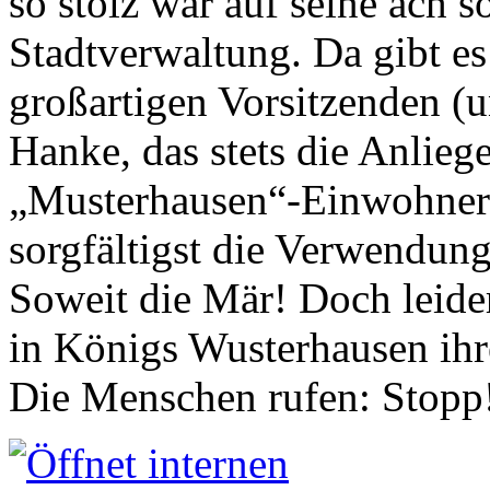
so stolz war auf seine ach s
Stadtverwaltung. Da gibt es
großartigen Vorsitzenden (
Hanke, das stets die Anlieg
„Musterhausen“-Einwohners
sorgfältigst die Verwendung
Soweit die Mär! Doch leider
in Königs Wusterhausen ih
Die Menschen rufen: Stopp