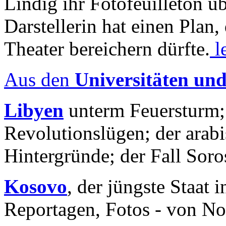
Lindig ihr Fotofeuilleton üb
Darstellerin hat einen Plan,
Theater bereichern dürfte.
l
Aus den
Universitäten un
Libyen
unterm Feuersturm;
Revolutionslügen; der arab
Hintergründe; der Fall Sor
Kosovo
, der jüngste Staat
Reportagen, Fotos - von No