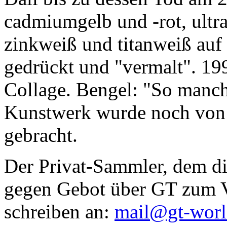
cadmiumgelb und -rot, ultr
zinkweiß und titanweiß auf d
gedrückt und "vermalt". 199
Collage. Bengel: "So manc
Kunstwerk wurde noch von Da
gebracht.
Der Privat-Sammler, dem die
gegen Gebot über GT zum Ve
schreiben an:
mail@gt-wor