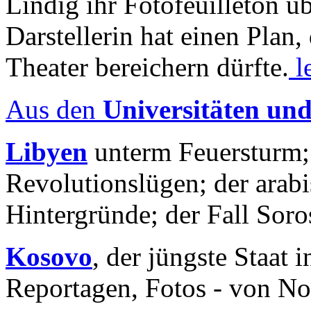
Lindig ihr Fotofeuilleton üb
Darstellerin hat einen Plan,
Theater bereichern dürfte.
l
Aus den
Universitäten un
Libyen
unterm Feuersturm;
Revolutionslügen; der arab
Hintergründe; der Fall Sor
Kosovo
, der jüngste Staat
Reportagen, Fotos - von No