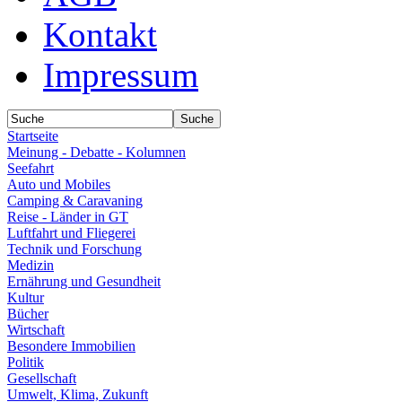
Kontakt
Impressum
Startseite
Meinung - Debatte - Kolumnen
Seefahrt
Auto und Mobiles
Camping & Caravaning
Reise - Länder in GT
Luftfahrt und Fliegerei
Technik und Forschung
Medizin
Ernährung und Gesundheit
Kultur
Bücher
Wirtschaft
Besondere Immobilien
Politik
Gesellschaft
Umwelt, Klima, Zukunft