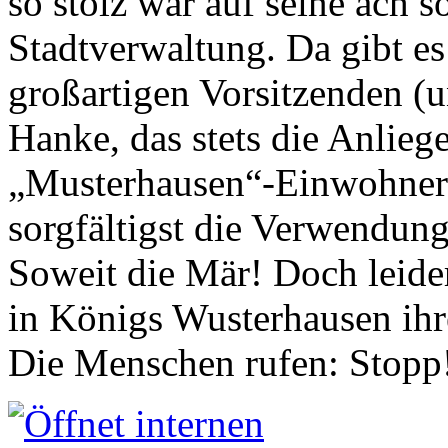
so stolz war auf seine ach s
Stadtverwaltung. Da gibt es
großartigen Vorsitzenden (
Hanke, das stets die Anlieg
„Musterhausen“-Einwohners
sorgfältigst die Verwendung
Soweit die Mär! Doch leider
in Königs Wusterhausen ih
Die Menschen rufen: Stopp