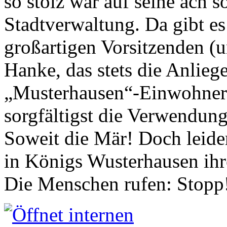
so stolz war auf seine ach s
Stadtverwaltung. Da gibt es
großartigen Vorsitzenden (
Hanke, das stets die Anlieg
„Musterhausen“-Einwohners
sorgfältigst die Verwendung
Soweit die Mär! Doch leider
in Königs Wusterhausen ih
Die Menschen rufen: Stopp