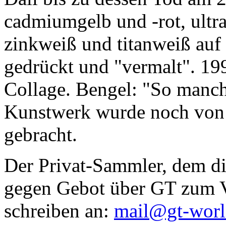
cadmiumgelb und -rot, ultr
zinkweiß und titanweiß auf d
gedrückt und "vermalt". 199
Collage. Bengel: "So manc
Kunstwerk wurde noch von Da
gebracht.
Der Privat-Sammler, dem die
gegen Gebot über GT zum Ve
schreiben an:
mail@gt-wor