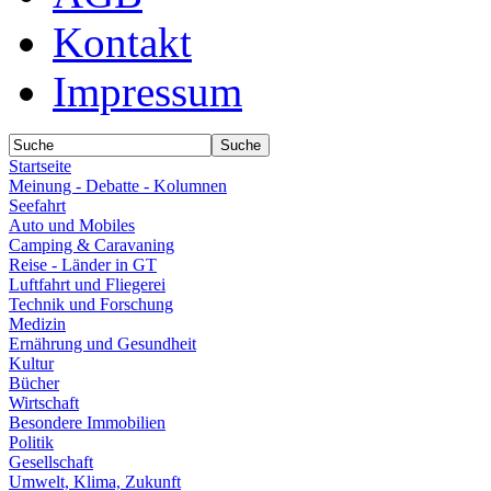
Kontakt
Impressum
Startseite
Meinung - Debatte - Kolumnen
Seefahrt
Auto und Mobiles
Camping & Caravaning
Reise - Länder in GT
Luftfahrt und Fliegerei
Technik und Forschung
Medizin
Ernährung und Gesundheit
Kultur
Bücher
Wirtschaft
Besondere Immobilien
Politik
Gesellschaft
Umwelt, Klima, Zukunft