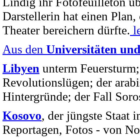
Lindig ihr Fotofeuilleton üb
Darstellerin hat einen Plan,
Theater bereichern dürfte.
l
Aus den
Universitäten un
Libyen
unterm Feuersturm;
Revolutionslügen; der arab
Hintergründe; der Fall Sor
Kosovo
, der jüngste Staat
Reportagen, Fotos - von No