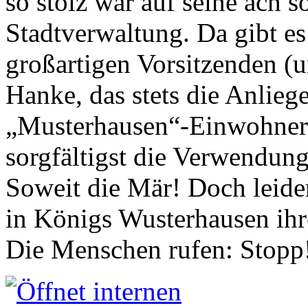
so stolz war auf seine ach s
Stadtverwaltung. Da gibt es
großartigen Vorsitzenden (
Hanke, das stets die Anlieg
„Musterhausen“-Einwohners
sorgfältigst die Verwendung
Soweit die Mär! Doch leider
in Königs Wusterhausen ih
Die Menschen rufen: Stopp