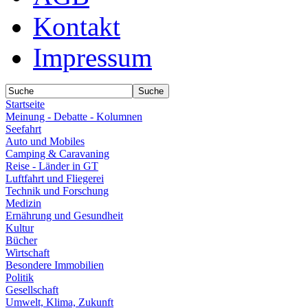
Kontakt
Impressum
Startseite
Meinung - Debatte - Kolumnen
Seefahrt
Auto und Mobiles
Camping & Caravaning
Reise - Länder in GT
Luftfahrt und Fliegerei
Technik und Forschung
Medizin
Ernährung und Gesundheit
Kultur
Bücher
Wirtschaft
Besondere Immobilien
Politik
Gesellschaft
Umwelt, Klima, Zukunft