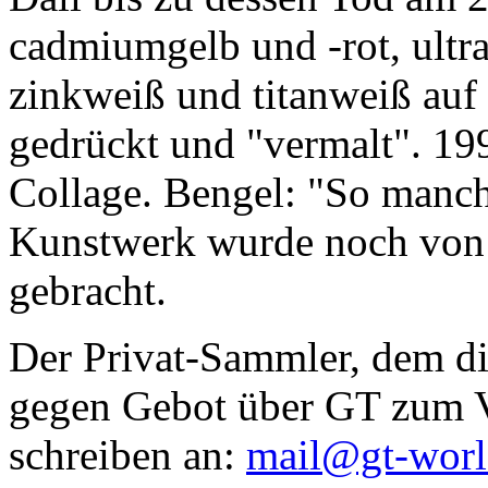
cadmiumgelb und -rot, ultr
zinkweiß und titanweiß auf d
gedrückt und "vermalt". 199
Collage. Bengel: "So manc
Kunstwerk wurde noch von Da
gebracht.
Der Privat-Sammler, dem die
gegen Gebot über GT zum Ve
schreiben an:
mail@gt-wor