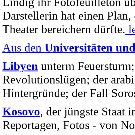
Lindig ihr Fotofeuilleton üb
Darstellerin hat einen Plan,
Theater bereichern dürfte.
l
Aus den
Universitäten un
Libyen
unterm Feuersturm;
Revolutionslügen; der arab
Hintergründe; der Fall Sor
Kosovo
, der jüngste Staat
Reportagen, Fotos - von No