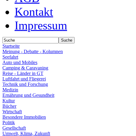
Kontakt
Impressum
Startseite
Meinung - Debatte - Kolumnen
Seefahrt
Auto und Mobiles
Camping & Caravaning
Reise - Länder in GT
Luftfahrt und Fliegerei
Technik und Forschung
Medizin
Ernährung und Gesundheit
Kultur
Bücher
Wirtschaft
Besondere Immobilien
Politik
Gesellschaft
Umwelt, Klima, Zukunft