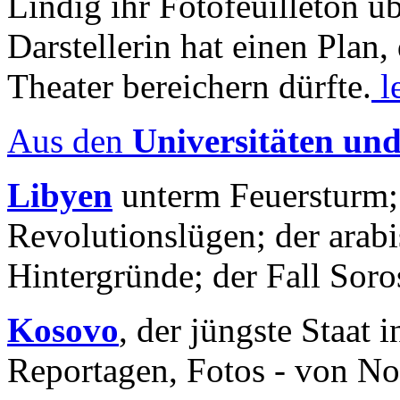
Lindig ihr Fotofeuilleton üb
Darstellerin hat einen Plan,
Theater bereichern dürfte.
l
Aus den
Universitäten un
Libyen
unterm Feuersturm;
Revolutionslügen; der arab
Hintergründe; der Fall Sor
Kosovo
, der jüngste Staat
Reportagen, Fotos - von No