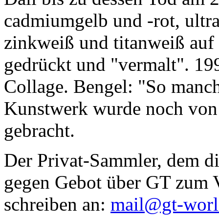
cadmiumgelb und -rot, ultr
zinkweiß und titanweiß auf d
gedrückt und "vermalt". 199
Collage. Bengel: "So manc
Kunstwerk wurde noch von Da
gebracht.
Der Privat-Sammler, dem die
gegen Gebot über GT zum Ve
schreiben an:
mail@gt-wor