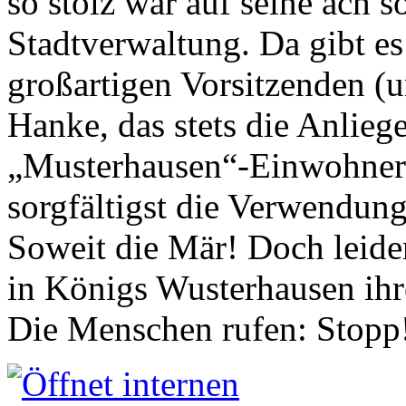
so stolz war auf seine ach s
Stadtverwaltung. Da gibt es
großartigen Vorsitzenden (
Hanke, das stets die Anlieg
„Musterhausen“-Einwohners
sorgfältigst die Verwendung
Soweit die Mär! Doch leider
in Königs Wusterhausen ih
Die Menschen rufen: Stopp