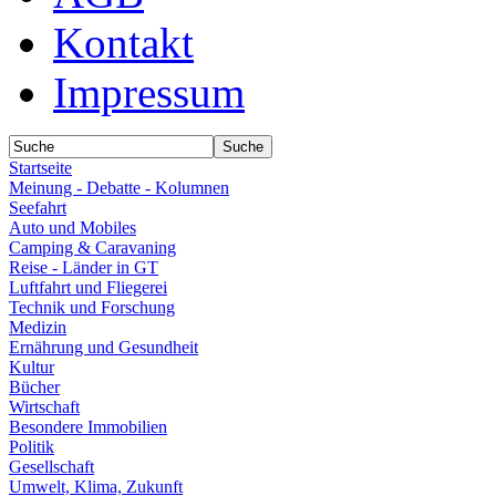
Kontakt
Impressum
Startseite
Meinung - Debatte - Kolumnen
Seefahrt
Auto und Mobiles
Camping & Caravaning
Reise - Länder in GT
Luftfahrt und Fliegerei
Technik und Forschung
Medizin
Ernährung und Gesundheit
Kultur
Bücher
Wirtschaft
Besondere Immobilien
Politik
Gesellschaft
Umwelt, Klima, Zukunft