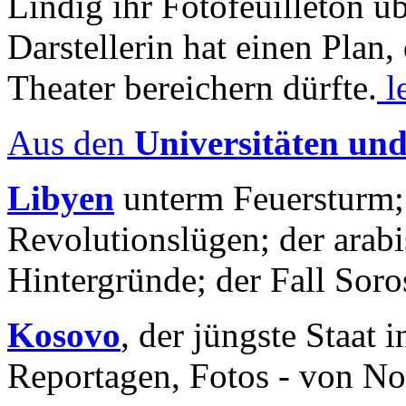
Lindig ihr Fotofeuilleton üb
Darstellerin hat einen Plan,
Theater bereichern dürfte.
l
Aus den
Universitäten un
Libyen
unterm Feuersturm;
Revolutionslügen; der arab
Hintergründe; der Fall Sor
Kosovo
, der jüngste Staat
Reportagen, Fotos - von No