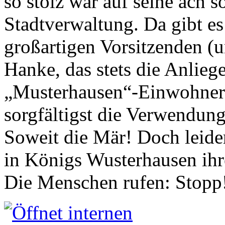
so stolz war auf seine ach s
Stadtverwaltung. Da gibt es
großartigen Vorsitzenden (
Hanke, das stets die Anlieg
„Musterhausen“-Einwohners
sorgfältigst die Verwendung
Soweit die Mär! Doch leider
in Königs Wusterhausen ih
Die Menschen rufen: Stopp