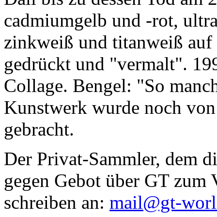
cadmiumgelb und -rot, ultr
zinkweiß und titanweiß auf d
gedrückt und "vermalt". 199
Collage. Bengel: "So manc
Kunstwerk wurde noch von Da
gebracht.
Der Privat-Sammler, dem die
gegen Gebot über GT zum Ve
schreiben an:
mail@gt-wor