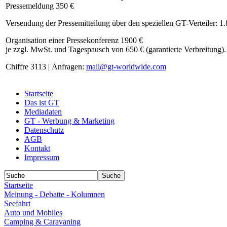
Pressemeldung 350 €
Versendung der Pressemitteilung über den speziellen GT-Verteiler: 1
Organisation einer Pressekonferenz 1900 €
je zzgl. MwSt. und Tagespausch von 650 € (garantierte Verbreitung).
Chiffre 3113 | Anfragen:
mail@gt-worldwide.com
Startseite
Das ist GT
Mediadaten
GT - Werbung & Marketing
Datenschutz
AGB
Kontakt
Impressum
Startseite
Meinung - Debatte - Kolumnen
Seefahrt
Auto und Mobiles
Camping & Caravaning