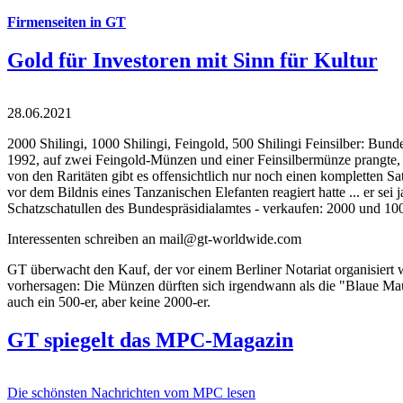
Firmenseiten in GT
Gold für Investoren mit Sinn für Kultur
28.06.2021
2000 Shilingi, 1000 Shilingi, Feingold, 500 Shilingi Feinsilber: Bun
1992, auf zwei Feingold-Münzen und einer Feinsilbermünze prangte, d
von den Raritäten gibt es offensichtlich nur noch einen kompletten
vor dem Bildnis eines Tanzanischen Elefanten reagiert hatte ... er se
Schatzschatullen des Bundespräsidialamtes - verkaufen: 2000 und 1000
Interessenten schreiben an mail@gt-worldwide.com
GT überwacht den Kauf, der vor einem Berliner Notariat organisiert
vorhersagen: Die Münzen dürften sich irgendwann als die "Blaue Maur
auch ein 500-er, aber keine 2000-er.
GT spiegelt das MPC-Magazin
Die schönsten Nachrichten vom MPC lesen