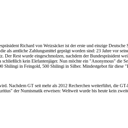
despräsident Richard von Weizsäcker ist der erste und einzige Deutsche 
ie als amtliche Zahlungsmittel geprägt worden sind: 23 Jahre vor sei
 Satz. Der Rest wurde eingeschmolzen, nachdem der Bundespräsident we
i ja schließlich kein Elefantenjäger. Nun möchte ein "Anonymous" die S
 Shilingi in Feingold, 500 Shilingi in Silber. Mindestgebot für diese
 wird. Nachdem GT seit mehr als 2012 Recherchen weiterführt, die GT
itius" der Numismatik erweisen: Weltweit wurde bis heute kein zweite