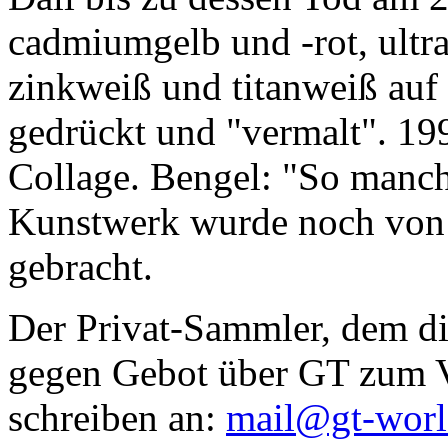
cadmiumgelb und -rot, ultr
zinkweiß und titanweiß auf d
gedrückt und "vermalt". 199
Collage. Bengel: "So manc
Kunstwerk wurde noch von Da
gebracht.
Der Privat-Sammler, dem die
gegen Gebot über GT zum Ve
schreiben an:
mail@gt-wor