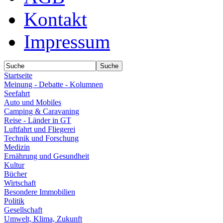
Kontakt
Impressum
Startseite
Meinung - Debatte - Kolumnen
Seefahrt
Auto und Mobiles
Camping & Caravaning
Reise - Länder in GT
Luftfahrt und Fliegerei
Technik und Forschung
Medizin
Ernährung und Gesundheit
Kultur
Bücher
Wirtschaft
Besondere Immobilien
Politik
Gesellschaft
Umwelt, Klima, Zukunft