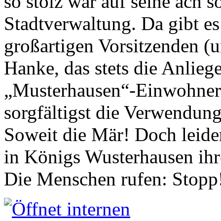
so stolz war auf seine ach s
Stadtverwaltung. Da gibt es
großartigen Vorsitzenden (
Hanke, das stets die Anlieg
„Musterhausen“-Einwohners
sorgfältigst die Verwendung
Soweit die Mär! Doch leider
in Königs Wusterhausen ih
Die Menschen rufen: Stopp