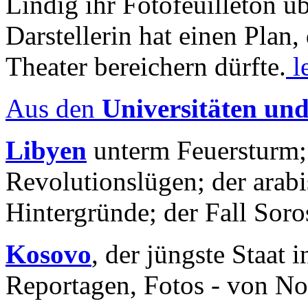
Lindig ihr Fotofeuilleton üb
Darstellerin hat einen Plan,
Theater bereichern dürfte.
l
Aus den
Universitäten un
Libyen
unterm Feuersturm;
Revolutionslügen; der arab
Hintergründe; der Fall Sor
Kosovo
, der jüngste Staat
Reportagen, Fotos - von No