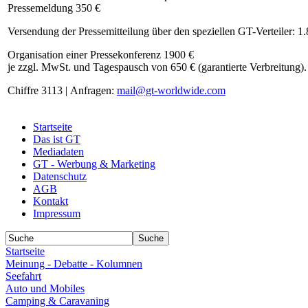
Pressemeldung 350 €
Versendung der Pressemitteilung über den speziellen GT-Verteiler: 1
Organisation einer Pressekonferenz 1900 €
je zzgl. MwSt. und Tagespausch von 650 € (garantierte Verbreitung).
Chiffre 3113 | Anfragen:
mail@gt-worldwide.com
Startseite
Das ist GT
Mediadaten
GT - Werbung & Marketing
Datenschutz
AGB
Kontakt
Impressum
Startseite
Meinung - Debatte - Kolumnen
Seefahrt
Auto und Mobiles
Camping & Caravaning