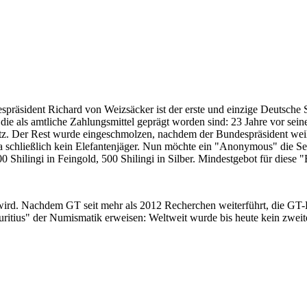
despräsident Richard von Weizsäcker ist der erste und einzige Deutsche 
ie als amtliche Zahlungsmittel geprägt worden sind: 23 Jahre vor sei
 Satz. Der Rest wurde eingeschmolzen, nachdem der Bundespräsident we
i ja schließlich kein Elefantenjäger. Nun möchte ein "Anonymous" die S
 Shilingi in Feingold, 500 Shilingi in Silber. Mindestgebot für diese
 wird. Nachdem GT seit mehr als 2012 Recherchen weiterführt, die GT
itius" der Numismatik erweisen: Weltweit wurde bis heute kein zweite