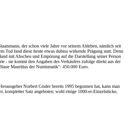
Staatsmann, der schon viele Jahre vor seinem Ableben, nämlich seit
nem Tod fand diese heute etwas dubios wirkende Prägung statt. Denn
iland mit Abscheu und Empörung auf die Darstellung seiner Person
erie - sie kommt den Angaben des Verkäufers zufolge direkt aus der
 "Blaue Mauritius der Numismatik": 450.000 Euro.
-Herausgeber Norbert Gisder bereits 1995 begonnen hat, kann man
r, kompletter Satz angeboten; wohl einige 1000-er-Einzelstücke,