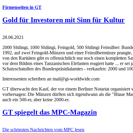
Firmenseiten in GT
Gold für Investoren mit Sinn für Kultur
28.06.2021
2000 Shilingi, 1000 Shilingi, Feingold, 500 Shilingi Feinsilber: Bun
1992, auf zwei Feingold-Münzen und einer Feinsilbermünze prangte, d
von den Raritäten gibt es offensichtlich nur noch einen kompletten
vor dem Bildnis eines Tanzanischen Elefanten reagiert hatte ... er se
Schatzschatullen des Bundespräsidialamtes - verkaufen: 2000 und 1000
Interessenten schreiben an mail@gt-worldwide.com
GT überwacht den Kauf, der vor einem Berliner Notariat organisiert
vorhersagen: Die Münzen dürften sich irgendwann als die "Blaue Maur
auch ein 500-er, aber keine 2000-er.
GT spiegelt das MPC-Magazin
Die schönsten Nachrichten vom MPC lesen