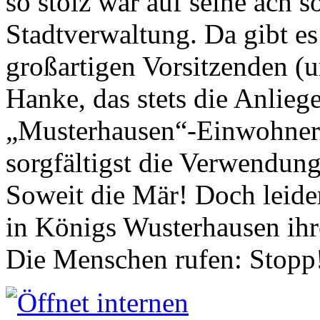
so stolz war auf seine ach s
Stadtverwaltung. Da gibt es
großartigen Vorsitzenden (
Hanke, das stets die Anlieg
„Musterhausen“-Einwohners
sorgfältigst die Verwendung
Soweit die Mär! Doch leider
in Königs Wusterhausen ih
Die Menschen rufen: Stopp