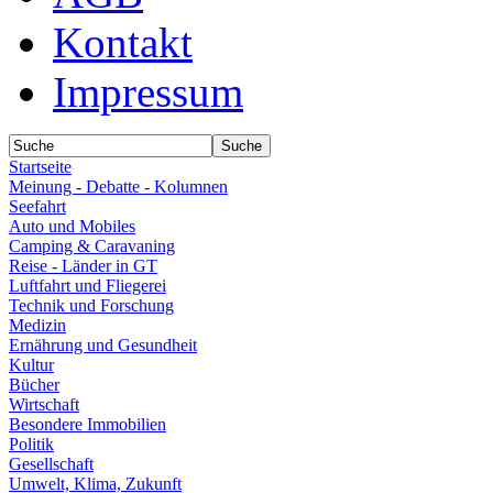
Kontakt
Impressum
Startseite
Meinung - Debatte - Kolumnen
Seefahrt
Auto und Mobiles
Camping & Caravaning
Reise - Länder in GT
Luftfahrt und Fliegerei
Technik und Forschung
Medizin
Ernährung und Gesundheit
Kultur
Bücher
Wirtschaft
Besondere Immobilien
Politik
Gesellschaft
Umwelt, Klima, Zukunft