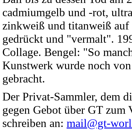
cadmiumgelb und -rot, ultr
zinkweiß und titanweiß auf d
gedrückt und "vermalt". 199
Collage. Bengel: "So manc
Kunstwerk wurde noch von Da
gebracht.
Der Privat-Sammler, dem die
gegen Gebot über GT zum Ve
schreiben an:
mail@gt-wor