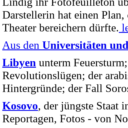
Lindig ihr Fotofeuilleton üb
Darstellerin hat einen Plan,
Theater bereichern dürfte.
l
Aus den
Universitäten un
Libyen
unterm Feuersturm;
Revolutionslügen; der arab
Hintergründe; der Fall Sor
Kosovo
, der jüngste Staat
Reportagen, Fotos - von No