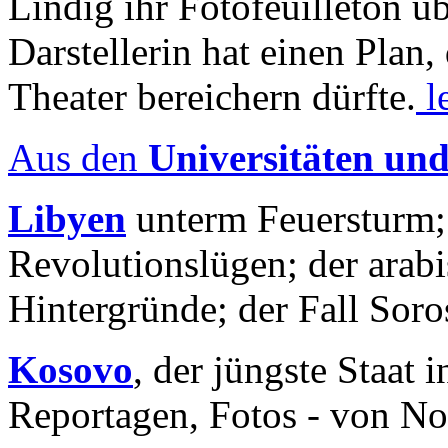
Lindig ihr Fotofeuilleton üb
Darstellerin hat einen Plan,
Theater bereichern dürfte.
l
Aus den
Universitäten un
Libyen
unterm Feuersturm;
Revolutionslügen; der arab
Hintergründe; der Fall Sor
Kosovo
, der jüngste Staat
Reportagen, Fotos - von No