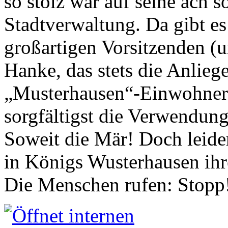
so stolz war auf seine ach s
Stadtverwaltung. Da gibt es
großartigen Vorsitzenden (
Hanke, das stets die Anlieg
„Musterhausen“-Einwohners
sorgfältigst die Verwendung
Soweit die Mär! Doch leider
in Königs Wusterhausen ih
Die Menschen rufen: Stopp