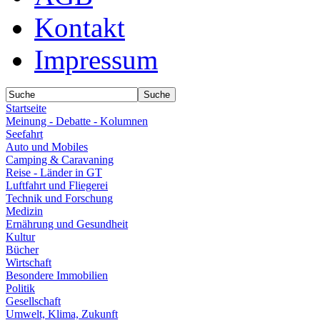
Kontakt
Impressum
Startseite
Meinung - Debatte - Kolumnen
Seefahrt
Auto und Mobiles
Camping & Caravaning
Reise - Länder in GT
Luftfahrt und Fliegerei
Technik und Forschung
Medizin
Ernährung und Gesundheit
Kultur
Bücher
Wirtschaft
Besondere Immobilien
Politik
Gesellschaft
Umwelt, Klima, Zukunft