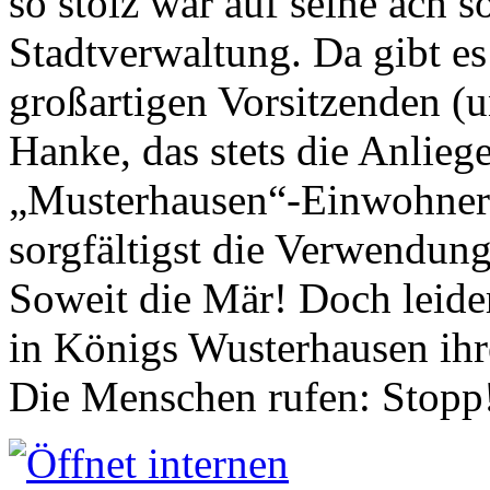
so stolz war auf seine ach s
Stadtverwaltung. Da gibt es
großartigen Vorsitzenden (
Hanke, das stets die Anlieg
„Musterhausen“-Einwohners
sorgfältigst die Verwendung
Soweit die Mär! Doch leider
in Königs Wusterhausen ih
Die Menschen rufen: Stopp