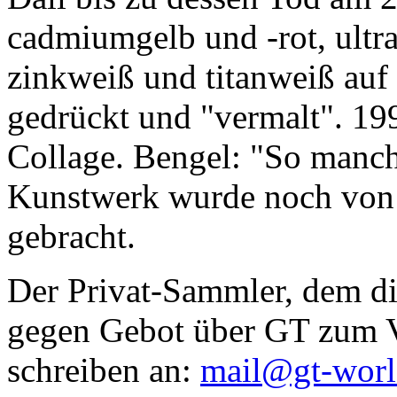
cadmiumgelb und -rot, ultr
zinkweiß und titanweiß auf d
gedrückt und "vermalt". 199
Collage. Bengel: "So manc
Kunstwerk wurde noch von Da
gebracht.
Der Privat-Sammler, dem die
gegen Gebot über GT zum Ve
schreiben an:
mail@gt-wor