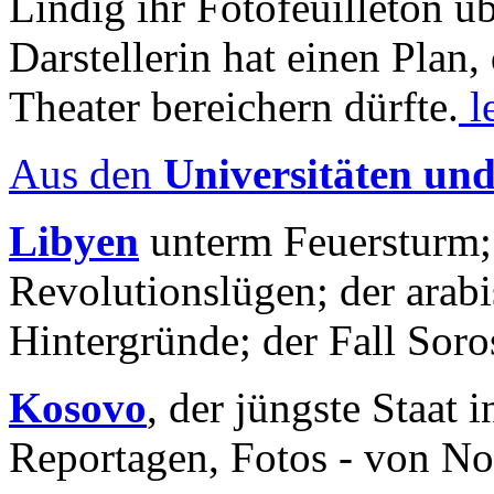
Lindig ihr Fotofeuilleton üb
Darstellerin hat einen Plan,
Theater bereichern dürfte.
l
Aus den
Universitäten un
Libyen
unterm Feuersturm;
Revolutionslügen; der arab
Hintergründe; der Fall Sor
Kosovo
, der jüngste Staat
Reportagen, Fotos - von No