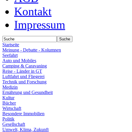
Kontakt
Impressum
Startseite
Meinung - Debatte - Kolumnen
Seefahrt
Auto und Mobiles
Camping & Caravaning
Reise - Länder in GT
Luftfahrt und Fliegerei
Technik und Forschung
Medizin
Ernährung und Gesundheit
Kultur
Bücher
Wirtschaft
Besondere Immobilien
Politik
Gesellschaft
Umwelt, Klima, Zukunft