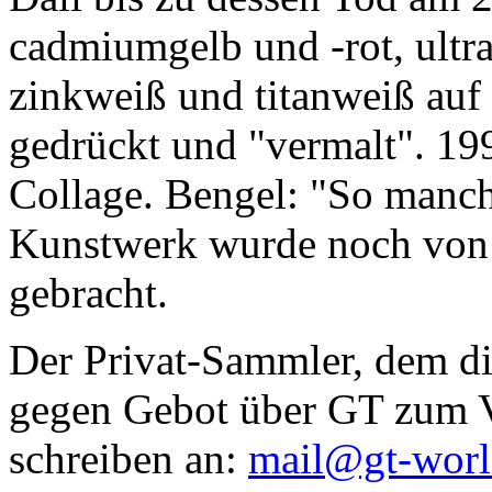
cadmiumgelb und -rot, ultr
zinkweiß und titanweiß auf d
gedrückt und "vermalt". 199
Collage. Bengel: "So manc
Kunstwerk wurde noch von Da
gebracht.
Der Privat-Sammler, dem die
gegen Gebot über GT zum Ve
schreiben an:
mail@gt-wor