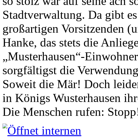
so stolz war auf seine ach s
Stadtverwaltung. Da gibt es
großartigen Vorsitzenden (
Hanke, das stets die Anlieg
„Musterhausen“-Einwohners
sorgfältigst die Verwendung
Soweit die Mär! Doch leider
in Königs Wusterhausen ih
Die Menschen rufen: Stopp