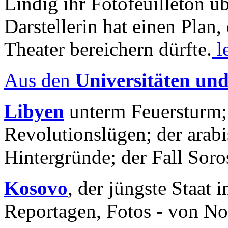
Lindig ihr Fotofeuilleton üb
Darstellerin hat einen Plan,
Theater bereichern dürfte.
l
Aus den
Universitäten un
Libyen
unterm Feuersturm;
Revolutionslügen; der arab
Hintergründe; der Fall Sor
Kosovo
, der jüngste Staat
Reportagen, Fotos - von No