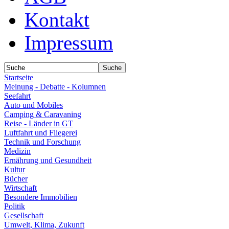
Kontakt
Impressum
Startseite
Meinung - Debatte - Kolumnen
Seefahrt
Auto und Mobiles
Camping & Caravaning
Reise - Länder in GT
Luftfahrt und Fliegerei
Technik und Forschung
Medizin
Ernährung und Gesundheit
Kultur
Bücher
Wirtschaft
Besondere Immobilien
Politik
Gesellschaft
Umwelt, Klima, Zukunft