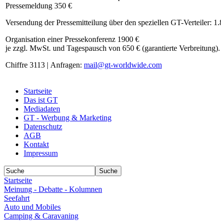
Pressemeldung 350 €
Versendung der Pressemitteilung über den speziellen GT-Verteiler: 1
Organisation einer Pressekonferenz 1900 €
je zzgl. MwSt. und Tagespausch von 650 € (garantierte Verbreitung).
Chiffre 3113 | Anfragen:
mail@gt-worldwide.com
Startseite
Das ist GT
Mediadaten
GT - Werbung & Marketing
Datenschutz
AGB
Kontakt
Impressum
Startseite
Meinung - Debatte - Kolumnen
Seefahrt
Auto und Mobiles
Camping & Caravaning