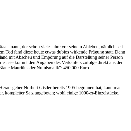
Staatsmann, der schon viele Jahre vor seinem Ableben, nämlich seit
nem Tod fand diese heute etwas dubios wirkende Prägung statt. Denn
iland mit Abscheu und Empörung auf die Darstellung seiner Person
erie - sie kommt den Angaben des Verkäufers zufolge direkt aus der
 "Blaue Mauritius der Numismatik": 450.000 Euro.
-Herausgeber Norbert Gisder bereits 1995 begonnen hat, kann man
r, kompletter Satz angeboten; wohl einige 1000-er-Einzelstücke,