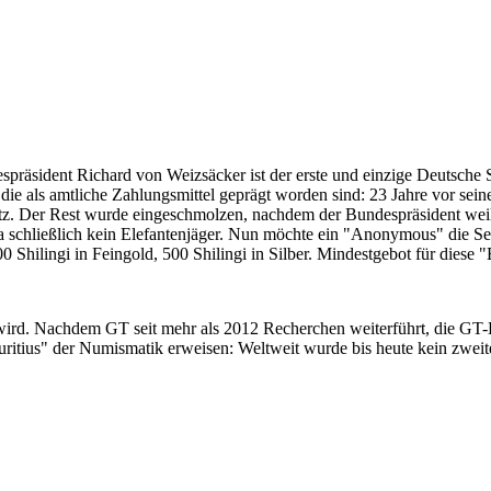
despräsident Richard von Weizsäcker ist der erste und einzige Deutsche 
ie als amtliche Zahlungsmittel geprägt worden sind: 23 Jahre vor sei
 Satz. Der Rest wurde eingeschmolzen, nachdem der Bundespräsident we
i ja schließlich kein Elefantenjäger. Nun möchte ein "Anonymous" die S
 Shilingi in Feingold, 500 Shilingi in Silber. Mindestgebot für diese
 wird. Nachdem GT seit mehr als 2012 Recherchen weiterführt, die GT
itius" der Numismatik erweisen: Weltweit wurde bis heute kein zweite