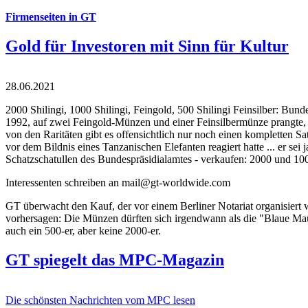
Firmenseiten in GT
Gold für Investoren mit Sinn für Kultur
28.06.2021
2000 Shilingi, 1000 Shilingi, Feingold, 500 Shilingi Feinsilber: Bun
1992, auf zwei Feingold-Münzen und einer Feinsilbermünze prangte, d
von den Raritäten gibt es offensichtlich nur noch einen kompletten
vor dem Bildnis eines Tanzanischen Elefanten reagiert hatte ... er se
Schatzschatullen des Bundespräsidialamtes - verkaufen: 2000 und 1000
Interessenten schreiben an mail@gt-worldwide.com
GT überwacht den Kauf, der vor einem Berliner Notariat organisiert
vorhersagen: Die Münzen dürften sich irgendwann als die "Blaue Maur
auch ein 500-er, aber keine 2000-er.
GT spiegelt das MPC-Magazin
Die schönsten Nachrichten vom MPC lesen