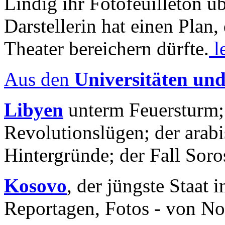
Lindig ihr Fotofeuilleton üb
Darstellerin hat einen Plan,
Theater bereichern dürfte.
l
Aus den
Universitäten un
Libyen
unterm Feuersturm;
Revolutionslügen; der arab
Hintergründe; der Fall Sor
Kosovo
, der jüngste Staat
Reportagen, Fotos - von No