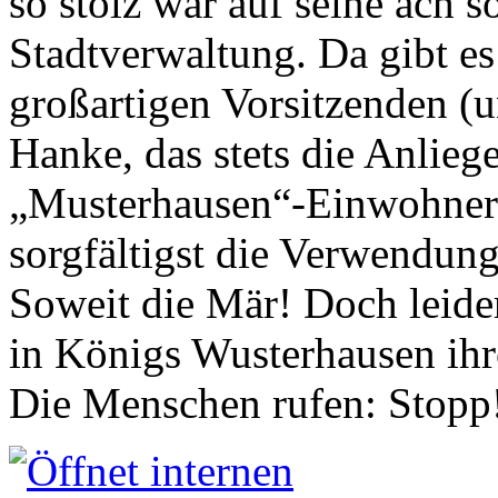
so stolz war auf seine ach s
Stadtverwaltung. Da gibt es
großartigen Vorsitzenden (
Hanke, das stets die Anlieg
„Musterhausen“-Einwohners
sorgfältigst die Verwendung
Soweit die Mär! Doch leider
in Königs Wusterhausen ih
Die Menschen rufen: Stopp