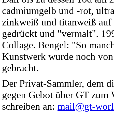
cadmiumgelb und -rot, ultr
zinkweiß und titanweiß auf d
gedrückt und "vermalt". 199
Collage. Bengel: "So manc
Kunstwerk wurde noch von Da
gebracht.
Der Privat-Sammler, dem die
gegen Gebot über GT zum Ve
schreiben an:
mail@gt-wor