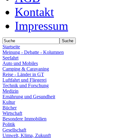
Kontakt
Impressum
Startseite
Meinung - Debatte - Kolumnen
Seefahrt
Auto und Mobiles
Camping & Caravaning
Reise - Länder in GT
Luftfahrt und Fliegerei
Technik und Forschung
Medizin
Ernährung und Gesundheit
Kultur
Bücher
Wirtschaft
Besondere Immobilien
Politik
Gesellschaft
Umwelt, Klima, Zukunft