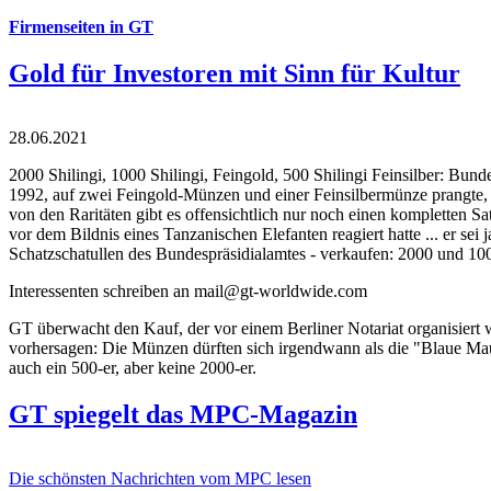
Firmenseiten in GT
Gold für Investoren mit Sinn für Kultur
28.06.2021
2000 Shilingi, 1000 Shilingi, Feingold, 500 Shilingi Feinsilber: Bun
1992, auf zwei Feingold-Münzen und einer Feinsilbermünze prangte, d
von den Raritäten gibt es offensichtlich nur noch einen kompletten
vor dem Bildnis eines Tanzanischen Elefanten reagiert hatte ... er se
Schatzschatullen des Bundespräsidialamtes - verkaufen: 2000 und 1000
Interessenten schreiben an mail@gt-worldwide.com
GT überwacht den Kauf, der vor einem Berliner Notariat organisiert
vorhersagen: Die Münzen dürften sich irgendwann als die "Blaue Maur
auch ein 500-er, aber keine 2000-er.
GT spiegelt das MPC-Magazin
Die schönsten Nachrichten vom MPC lesen