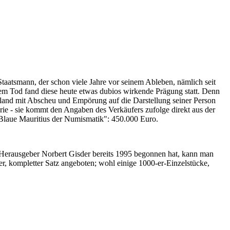
Staatsmann, der schon viele Jahre vor seinem Ableben, nämlich seit
nem Tod fand diese heute etwas dubios wirkende Prägung statt. Denn
iland mit Abscheu und Empörung auf die Darstellung seiner Person
erie - sie kommt den Angaben des Verkäufers zufolge direkt aus der
 "Blaue Mauritius der Numismatik": 450.000 Euro.
-Herausgeber Norbert Gisder bereits 1995 begonnen hat, kann man
r, kompletter Satz angeboten; wohl einige 1000-er-Einzelstücke,