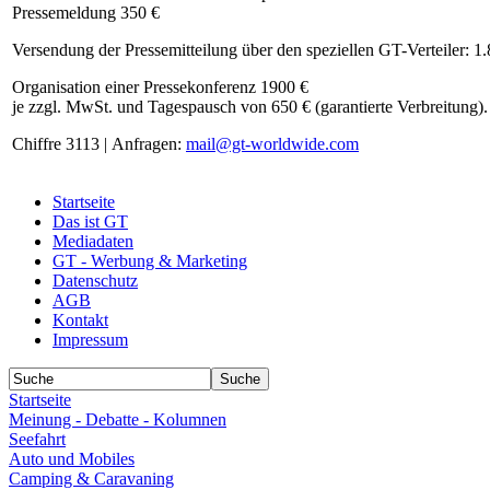
Pressemeldung 350 €
Versendung der Pressemitteilung über den speziellen GT-Verteiler: 1
Organisation einer Pressekonferenz 1900 €
je zzgl. MwSt. und Tagespausch von 650 € (garantierte Verbreitung).
Chiffre 3113 | Anfragen:
mail@gt-worldwide.com
Startseite
Das ist GT
Mediadaten
GT - Werbung & Marketing
Datenschutz
AGB
Kontakt
Impressum
Startseite
Meinung - Debatte - Kolumnen
Seefahrt
Auto und Mobiles
Camping & Caravaning