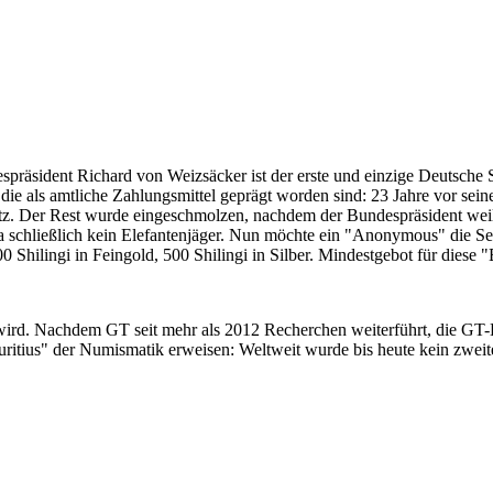
despräsident Richard von Weizsäcker ist der erste und einzige Deutsche 
ie als amtliche Zahlungsmittel geprägt worden sind: 23 Jahre vor sei
 Satz. Der Rest wurde eingeschmolzen, nachdem der Bundespräsident we
i ja schließlich kein Elefantenjäger. Nun möchte ein "Anonymous" die S
 Shilingi in Feingold, 500 Shilingi in Silber. Mindestgebot für diese
 wird. Nachdem GT seit mehr als 2012 Recherchen weiterführt, die GT
itius" der Numismatik erweisen: Weltweit wurde bis heute kein zweite