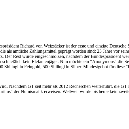
despräsident Richard von Weizsäcker ist der erste und einzige Deutsche 
ie als amtliche Zahlungsmittel geprägt worden sind: 23 Jahre vor sei
 Satz. Der Rest wurde eingeschmolzen, nachdem der Bundespräsident we
i ja schließlich kein Elefantenjäger. Nun möchte ein "Anonymous" die S
 Shilingi in Feingold, 500 Shilingi in Silber. Mindestgebot für diese
 wird. Nachdem GT seit mehr als 2012 Recherchen weiterführt, die GT
itius" der Numismatik erweisen: Weltweit wurde bis heute kein zweite