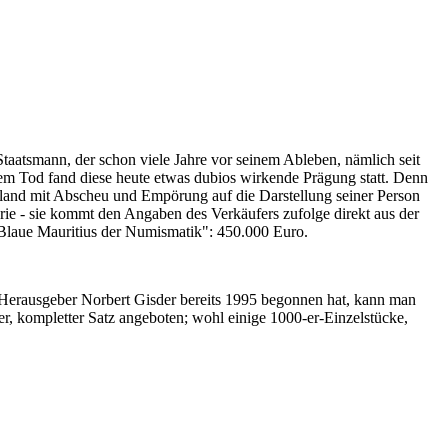
Staatsmann, der schon viele Jahre vor seinem Ableben, nämlich seit
nem Tod fand diese heute etwas dubios wirkende Prägung statt. Denn
iland mit Abscheu und Empörung auf die Darstellung seiner Person
erie - sie kommt den Angaben des Verkäufers zufolge direkt aus der
 "Blaue Mauritius der Numismatik": 450.000 Euro.
-Herausgeber Norbert Gisder bereits 1995 begonnen hat, kann man
r, kompletter Satz angeboten; wohl einige 1000-er-Einzelstücke,