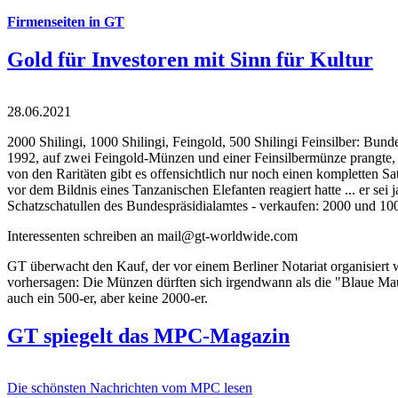
Firmenseiten in GT
Gold für Investoren mit Sinn für Kultur
28.06.2021
2000 Shilingi, 1000 Shilingi, Feingold, 500 Shilingi Feinsilber: Bun
1992, auf zwei Feingold-Münzen und einer Feinsilbermünze prangte, d
von den Raritäten gibt es offensichtlich nur noch einen kompletten
vor dem Bildnis eines Tanzanischen Elefanten reagiert hatte ... er se
Schatzschatullen des Bundespräsidialamtes - verkaufen: 2000 und 1000
Interessenten schreiben an mail@gt-worldwide.com
GT überwacht den Kauf, der vor einem Berliner Notariat organisiert
vorhersagen: Die Münzen dürften sich irgendwann als die "Blaue Maur
auch ein 500-er, aber keine 2000-er.
GT spiegelt das MPC-Magazin
Die schönsten Nachrichten vom MPC lesen