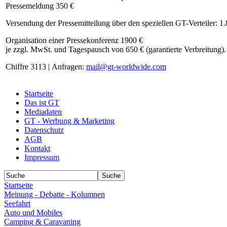
Pressemeldung 350 €
Versendung der Pressemitteilung über den speziellen GT-Verteiler: 1
Organisation einer Pressekonferenz 1900 €
je zzgl. MwSt. und Tagespausch von 650 € (garantierte Verbreitung).
Chiffre 3113 | Anfragen:
mail@gt-worldwide.com
Startseite
Das ist GT
Mediadaten
GT - Werbung & Marketing
Datenschutz
AGB
Kontakt
Impressum
Startseite
Meinung - Debatte - Kolumnen
Seefahrt
Auto und Mobiles
Camping & Caravaning