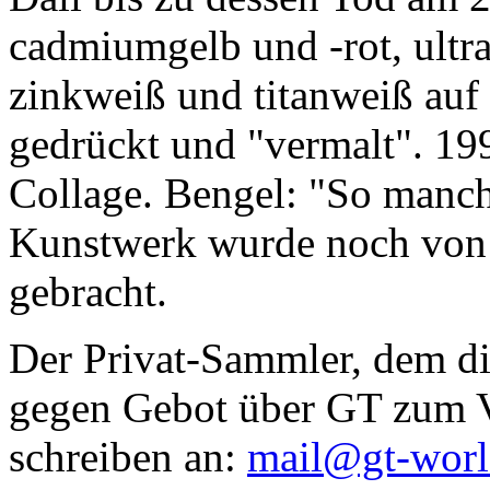
cadmiumgelb und -rot, ultr
zinkweiß und titanweiß auf d
gedrückt und "vermalt". 199
Collage. Bengel: "So manc
Kunstwerk wurde noch von Da
gebracht.
Der Privat-Sammler, dem die
gegen Gebot über GT zum Ve
schreiben an:
mail@gt-wor