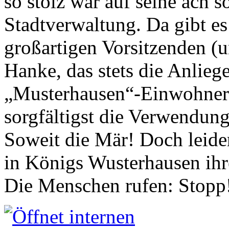
so stolz war auf seine ach s
Stadtverwaltung. Da gibt es
großartigen Vorsitzenden (
Hanke, das stets die Anlieg
„Musterhausen“-Einwohners
sorgfältigst die Verwendung
Soweit die Mär! Doch leider
in Königs Wusterhausen ih
Die Menschen rufen: Stopp