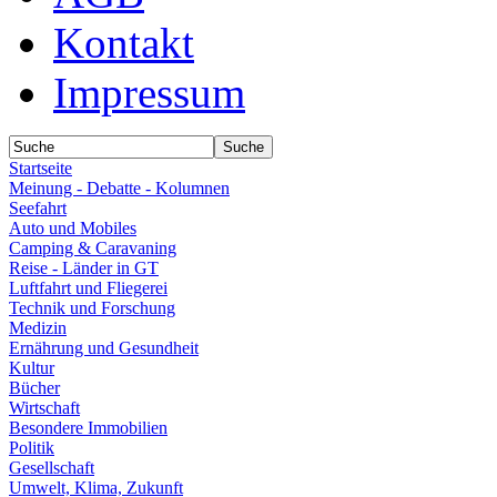
Kontakt
Impressum
Startseite
Meinung - Debatte - Kolumnen
Seefahrt
Auto und Mobiles
Camping & Caravaning
Reise - Länder in GT
Luftfahrt und Fliegerei
Technik und Forschung
Medizin
Ernährung und Gesundheit
Kultur
Bücher
Wirtschaft
Besondere Immobilien
Politik
Gesellschaft
Umwelt, Klima, Zukunft