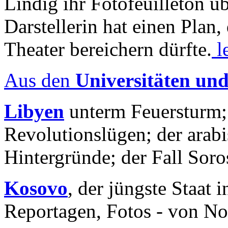
Lindig ihr Fotofeuilleton üb
Darstellerin hat einen Plan,
Theater bereichern dürfte.
l
Aus den
Universitäten un
Libyen
unterm Feuersturm;
Revolutionslügen; der arab
Hintergründe; der Fall Sor
Kosovo
, der jüngste Staat
Reportagen, Fotos - von No