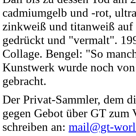
cadmiumgelb und -rot, ultr
zinkweiß und titanweiß auf d
gedrückt und "vermalt". 199
Collage. Bengel: "So manc
Kunstwerk wurde noch von Da
gebracht.
Der Privat-Sammler, dem die
gegen Gebot über GT zum Ve
schreiben an:
mail@gt-wor