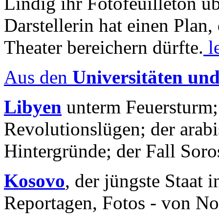
Lindig ihr Fotofeuilleton üb
Darstellerin hat einen Plan,
Theater bereichern dürfte.
l
Aus den
Universitäten un
Libyen
unterm Feuersturm;
Revolutionslügen; der arab
Hintergründe; der Fall Sor
Kosovo
, der jüngste Staat
Reportagen, Fotos - von No