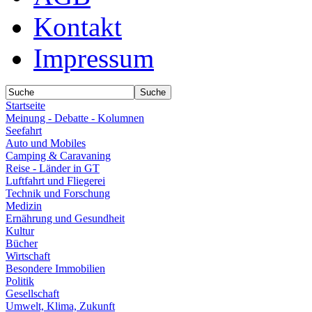
Kontakt
Impressum
Startseite
Meinung - Debatte - Kolumnen
Seefahrt
Auto und Mobiles
Camping & Caravaning
Reise - Länder in GT
Luftfahrt und Fliegerei
Technik und Forschung
Medizin
Ernährung und Gesundheit
Kultur
Bücher
Wirtschaft
Besondere Immobilien
Politik
Gesellschaft
Umwelt, Klima, Zukunft