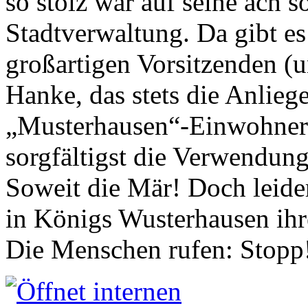
so stolz war auf seine ach s
Stadtverwaltung. Da gibt es
großartigen Vorsitzenden (
Hanke, das stets die Anlieg
„Musterhausen“-Einwohners
sorgfältigst die Verwendung
Soweit die Mär! Doch leider
in Königs Wusterhausen ih
Die Menschen rufen: Stopp