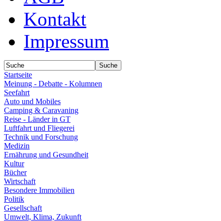
Kontakt
Impressum
Startseite
Meinung - Debatte - Kolumnen
Seefahrt
Auto und Mobiles
Camping & Caravaning
Reise - Länder in GT
Luftfahrt und Fliegerei
Technik und Forschung
Medizin
Ernährung und Gesundheit
Kultur
Bücher
Wirtschaft
Besondere Immobilien
Politik
Gesellschaft
Umwelt, Klima, Zukunft