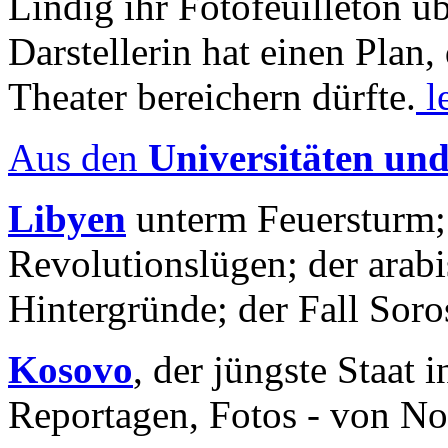
Lindig ihr Fotofeuilleton üb
Darstellerin hat einen Plan,
Theater bereichern dürfte.
l
Aus den
Universitäten un
Libyen
unterm Feuersturm;
Revolutionslügen; der arab
Hintergründe; der Fall Sor
Kosovo
, der jüngste Staat
Reportagen, Fotos - von No