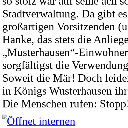
so stolz war auf seine ach s
Stadtverwaltung. Da gibt es
großartigen Vorsitzenden (
Hanke, das stets die Anlieg
„Musterhausen“-Einwohners
sorgfältigst die Verwendung
Soweit die Mär! Doch leider
in Königs Wusterhausen ih
Die Menschen rufen: Stopp