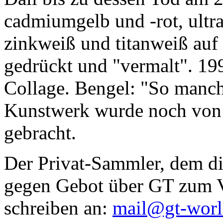
cadmiumgelb und -rot, ultr
zinkweiß und titanweiß auf d
gedrückt und "vermalt". 199
Collage. Bengel: "So manc
Kunstwerk wurde noch von Da
gebracht.
Der Privat-Sammler, dem die
gegen Gebot über GT zum Ve
schreiben an:
mail@gt-wor