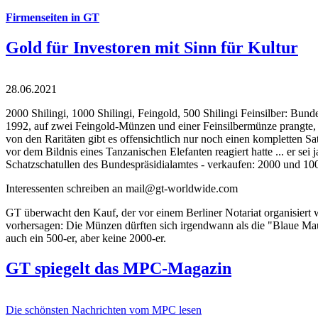
Firmenseiten in GT
Gold für Investoren mit Sinn für Kultur
28.06.2021
2000 Shilingi, 1000 Shilingi, Feingold, 500 Shilingi Feinsilber: Bun
1992, auf zwei Feingold-Münzen und einer Feinsilbermünze prangte, d
von den Raritäten gibt es offensichtlich nur noch einen kompletten
vor dem Bildnis eines Tanzanischen Elefanten reagiert hatte ... er se
Schatzschatullen des Bundespräsidialamtes - verkaufen: 2000 und 1000
Interessenten schreiben an mail@gt-worldwide.com
GT überwacht den Kauf, der vor einem Berliner Notariat organisiert
vorhersagen: Die Münzen dürften sich irgendwann als die "Blaue Maur
auch ein 500-er, aber keine 2000-er.
GT spiegelt das MPC-Magazin
Die schönsten Nachrichten vom MPC lesen