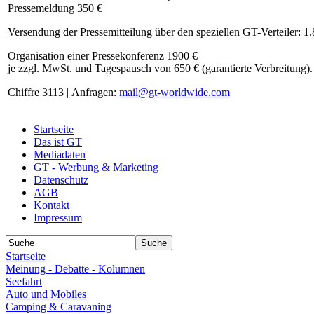
Pressemeldung 350 €
Versendung der Pressemitteilung über den speziellen GT-Verteiler: 1
Organisation einer Pressekonferenz 1900 €
je zzgl. MwSt. und Tagespausch von 650 € (garantierte Verbreitung).
Chiffre 3113 | Anfragen:
mail@gt-worldwide.com
Startseite
Das ist GT
Mediadaten
GT - Werbung & Marketing
Datenschutz
AGB
Kontakt
Impressum
Startseite
Meinung - Debatte - Kolumnen
Seefahrt
Auto und Mobiles
Camping & Caravaning