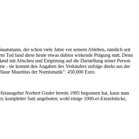
Staatsmann, der schon viele Jahre vor seinem Ableben, nämlich seit
nem Tod fand diese heute etwas dubios wirkende Prägung statt. Denn
iland mit Abscheu und Empörung auf die Darstellung seiner Person
erie - sie kommt den Angaben des Verkäufers zufolge direkt aus der
 "Blaue Mauritius der Numismatik": 450.000 Euro.
-Herausgeber Norbert Gisder bereits 1995 begonnen hat, kann man
r, kompletter Satz angeboten; wohl einige 1000-er-Einzelstücke,