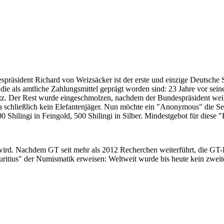
despräsident Richard von Weizsäcker ist der erste und einzige Deutsche 
ie als amtliche Zahlungsmittel geprägt worden sind: 23 Jahre vor sei
 Satz. Der Rest wurde eingeschmolzen, nachdem der Bundespräsident we
i ja schließlich kein Elefantenjäger. Nun möchte ein "Anonymous" die S
 Shilingi in Feingold, 500 Shilingi in Silber. Mindestgebot für diese
 wird. Nachdem GT seit mehr als 2012 Recherchen weiterführt, die GT
itius" der Numismatik erweisen: Weltweit wurde bis heute kein zweite