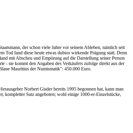
Staatsmann, der schon viele Jahre vor seinem Ableben, nämlich seit
nem Tod fand diese heute etwas dubios wirkende Prägung statt. Denn
iland mit Abscheu und Empörung auf die Darstellung seiner Person
erie - sie kommt den Angaben des Verkäufers zufolge direkt aus der
 "Blaue Mauritius der Numismatik": 450.000 Euro.
-Herausgeber Norbert Gisder bereits 1995 begonnen hat, kann man
r, kompletter Satz angeboten; wohl einige 1000-er-Einzelstücke,