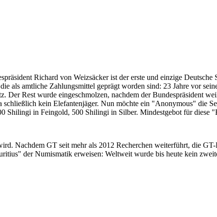
despräsident Richard von Weizsäcker ist der erste und einzige Deutsche 
ie als amtliche Zahlungsmittel geprägt worden sind: 23 Jahre vor sei
 Satz. Der Rest wurde eingeschmolzen, nachdem der Bundespräsident we
i ja schließlich kein Elefantenjäger. Nun möchte ein "Anonymous" die S
 Shilingi in Feingold, 500 Shilingi in Silber. Mindestgebot für diese
 wird. Nachdem GT seit mehr als 2012 Recherchen weiterführt, die GT
itius" der Numismatik erweisen: Weltweit wurde bis heute kein zweite