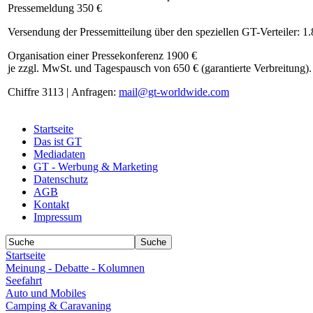
Pressemeldung 350 €
Versendung der Pressemitteilung über den speziellen GT-Verteiler: 1
Organisation einer Pressekonferenz 1900 €
je zzgl. MwSt. und Tagespausch von 650 € (garantierte Verbreitung).
Chiffre 3113 | Anfragen:
mail@gt-worldwide.com
Startseite
Das ist GT
Mediadaten
GT - Werbung & Marketing
Datenschutz
AGB
Kontakt
Impressum
Startseite
Meinung - Debatte - Kolumnen
Seefahrt
Auto und Mobiles
Camping & Caravaning