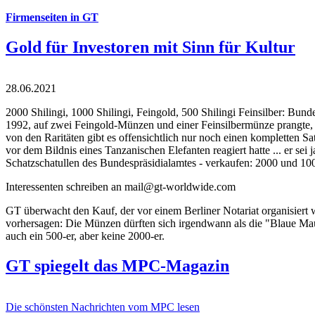
Firmenseiten in GT
Gold für Investoren mit Sinn für Kultur
28.06.2021
2000 Shilingi, 1000 Shilingi, Feingold, 500 Shilingi Feinsilber: Bun
1992, auf zwei Feingold-Münzen und einer Feinsilbermünze prangte, d
von den Raritäten gibt es offensichtlich nur noch einen kompletten
vor dem Bildnis eines Tanzanischen Elefanten reagiert hatte ... er se
Schatzschatullen des Bundespräsidialamtes - verkaufen: 2000 und 1000
Interessenten schreiben an mail@gt-worldwide.com
GT überwacht den Kauf, der vor einem Berliner Notariat organisiert
vorhersagen: Die Münzen dürften sich irgendwann als die "Blaue Maur
auch ein 500-er, aber keine 2000-er.
GT spiegelt das MPC-Magazin
Die schönsten Nachrichten vom MPC lesen