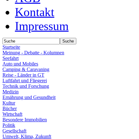
Kontakt
Impressum
Startseite
Meinung - Debatte - Kolumnen
Seefahrt
Auto und Mobiles
Camping & Caravaning
Reise - Länder in GT
Luftfahrt und Fliegerei
Technik und Forschung
Medizin
Ernährung und Gesundheit
Kultur
Bücher
Wirtschaft
Besondere Immobilien
Politik
Gesellschaft
Umwelt, Klima, Zukunft