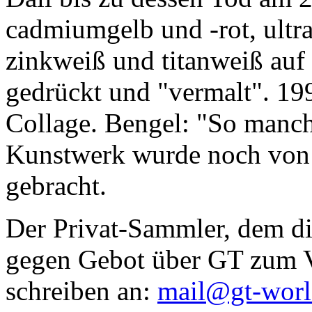
cadmiumgelb und -rot, ultr
zinkweiß und titanweiß auf d
gedrückt und "vermalt". 199
Collage. Bengel: "So manc
Kunstwerk wurde noch von Da
gebracht.
Der Privat-Sammler, dem die
gegen Gebot über GT zum Ve
schreiben an:
mail@gt-wor