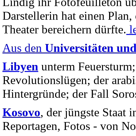
Lindig ihr Fotofeuilleton üb
Darstellerin hat einen Plan,
Theater bereichern dürfte.
l
Aus den
Universitäten un
Libyen
unterm Feuersturm;
Revolutionslügen; der arab
Hintergründe; der Fall Sor
Kosovo
, der jüngste Staat
Reportagen, Fotos - von No