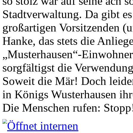
so stolz war auf seine ach s
Stadtverwaltung. Da gibt es
großartigen Vorsitzenden (
Hanke, das stets die Anlieg
„Musterhausen“-Einwohners
sorgfältigst die Verwendung
Soweit die Mär! Doch leider
in Königs Wusterhausen ih
Die Menschen rufen: Stopp