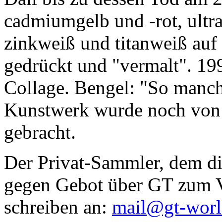
cadmiumgelb und -rot, ultr
zinkweiß und titanweiß auf d
gedrückt und "vermalt". 199
Collage. Bengel: "So manc
Kunstwerk wurde noch von Da
gebracht.
Der Privat-Sammler, dem die
gegen Gebot über GT zum Ve
schreiben an:
mail@gt-wor