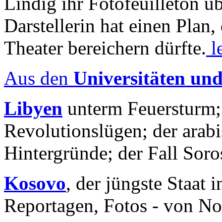
Lindig ihr Fotofeuilleton üb
Darstellerin hat einen Plan,
Theater bereichern dürfte.
l
Aus den
Universitäten un
Libyen
unterm Feuersturm;
Revolutionslügen; der arab
Hintergründe; der Fall Sor
Kosovo
, der jüngste Staat
Reportagen, Fotos - von No