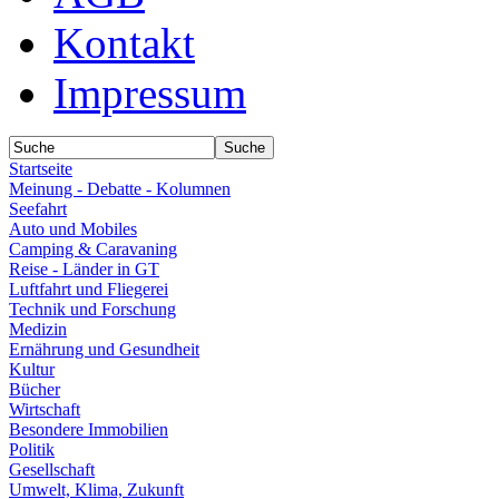
Kontakt
Impressum
Startseite
Meinung - Debatte - Kolumnen
Seefahrt
Auto und Mobiles
Camping & Caravaning
Reise - Länder in GT
Luftfahrt und Fliegerei
Technik und Forschung
Medizin
Ernährung und Gesundheit
Kultur
Bücher
Wirtschaft
Besondere Immobilien
Politik
Gesellschaft
Umwelt, Klima, Zukunft