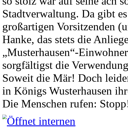
so stolz war auf seine ach s
Stadtverwaltung. Da gibt es
großartigen Vorsitzenden (
Hanke, das stets die Anlieg
„Musterhausen“-Einwohners
sorgfältigst die Verwendung
Soweit die Mär! Doch leider
in Königs Wusterhausen ih
Die Menschen rufen: Stopp