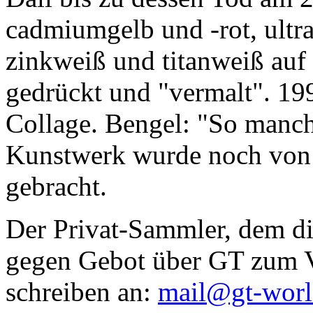
cadmiumgelb und -rot, ultr
zinkweiß und titanweiß auf d
gedrückt und "vermalt". 199
Collage. Bengel: "So manc
Kunstwerk wurde noch von Da
gebracht.
Der Privat-Sammler, dem die
gegen Gebot über GT zum Ve
schreiben an:
mail@gt-wor