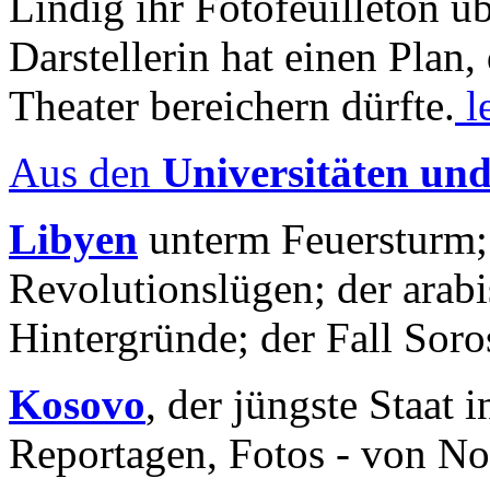
Lindig ihr Fotofeuilleton üb
Darstellerin hat einen Plan,
Theater bereichern dürfte.
l
Aus den
Universitäten un
Libyen
unterm Feuersturm;
Revolutionslügen; der arab
Hintergründe; der Fall Sor
Kosovo
, der jüngste Staat
Reportagen, Fotos - von No