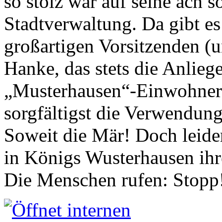
so stolz war auf seine ach s
Stadtverwaltung. Da gibt es
großartigen Vorsitzenden (
Hanke, das stets die Anlieg
„Musterhausen“-Einwohners
sorgfältigst die Verwendung
Soweit die Mär! Doch leider
in Königs Wusterhausen ih
Die Menschen rufen: Stopp