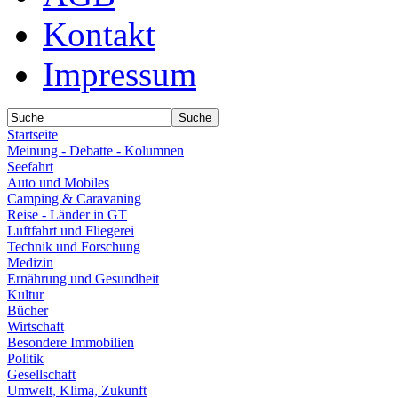
Kontakt
Impressum
Startseite
Meinung - Debatte - Kolumnen
Seefahrt
Auto und Mobiles
Camping & Caravaning
Reise - Länder in GT
Luftfahrt und Fliegerei
Technik und Forschung
Medizin
Ernährung und Gesundheit
Kultur
Bücher
Wirtschaft
Besondere Immobilien
Politik
Gesellschaft
Umwelt, Klima, Zukunft