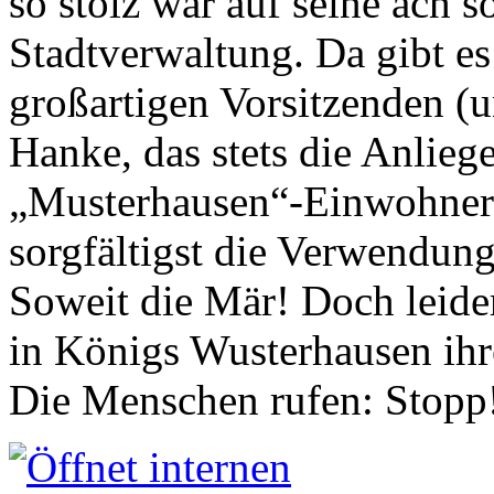
so stolz war auf seine ach s
Stadtverwaltung. Da gibt es
großartigen Vorsitzenden (
Hanke, das stets die Anlieg
„Musterhausen“-Einwohners
sorgfältigst die Verwendung
Soweit die Mär! Doch leider
in Königs Wusterhausen ih
Die Menschen rufen: Stopp