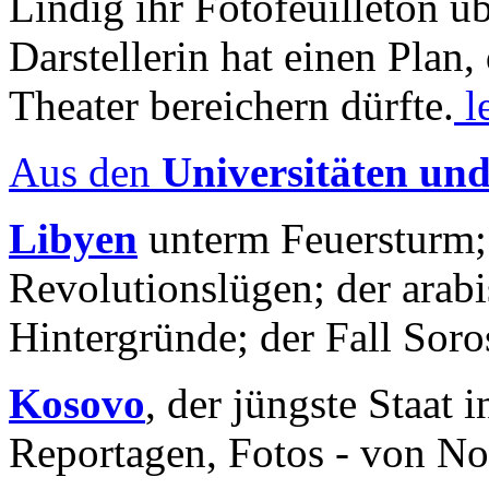
Lindig ihr Fotofeuilleton üb
Darstellerin hat einen Plan,
Theater bereichern dürfte.
l
Aus den
Universitäten un
Libyen
unterm Feuersturm;
Revolutionslügen; der arab
Hintergründe; der Fall Sor
Kosovo
, der jüngste Staat
Reportagen, Fotos - von No