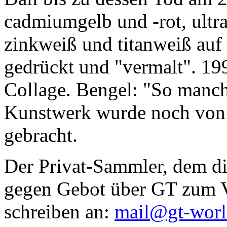
cadmiumgelb und -rot, ultr
zinkweiß und titanweiß auf d
gedrückt und "vermalt". 199
Collage. Bengel: "So manc
Kunstwerk wurde noch von Da
gebracht.
Der Privat-Sammler, dem die
gegen Gebot über GT zum Ve
schreiben an:
mail@gt-wor