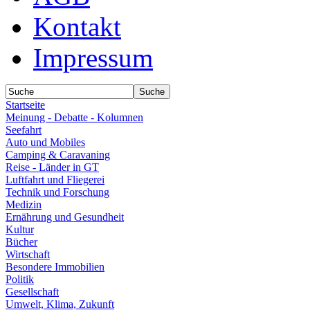
Kontakt
Impressum
Startseite
Meinung - Debatte - Kolumnen
Seefahrt
Auto und Mobiles
Camping & Caravaning
Reise - Länder in GT
Luftfahrt und Fliegerei
Technik und Forschung
Medizin
Ernährung und Gesundheit
Kultur
Bücher
Wirtschaft
Besondere Immobilien
Politik
Gesellschaft
Umwelt, Klima, Zukunft