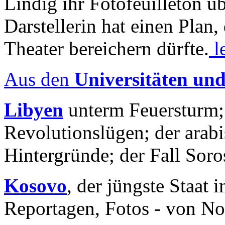
Lindig ihr Fotofeuilleton üb
Darstellerin hat einen Plan,
Theater bereichern dürfte.
l
Aus den
Universitäten un
Libyen
unterm Feuersturm;
Revolutionslügen; der arab
Hintergründe; der Fall Sor
Kosovo
, der jüngste Staat
Reportagen, Fotos - von No