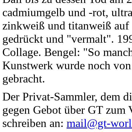
cadmiumgelb und -rot, ultr
zinkweiß und titanweiß auf d
gedrückt und "vermalt". 199
Collage. Bengel: "So manc
Kunstwerk wurde noch von Da
gebracht.
Der Privat-Sammler, dem die
gegen Gebot über GT zum Ve
schreiben an:
mail@gt-wor