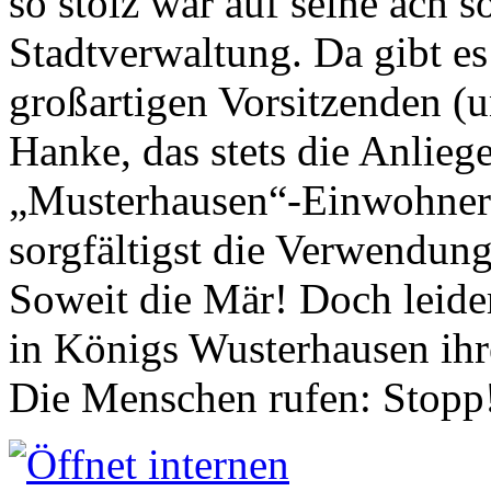
so stolz war auf seine ach s
Stadtverwaltung. Da gibt es
großartigen Vorsitzenden (
Hanke, das stets die Anlieg
„Musterhausen“-Einwohners
sorgfältigst die Verwendung
Soweit die Mär! Doch leider
in Königs Wusterhausen ih
Die Menschen rufen: Stopp