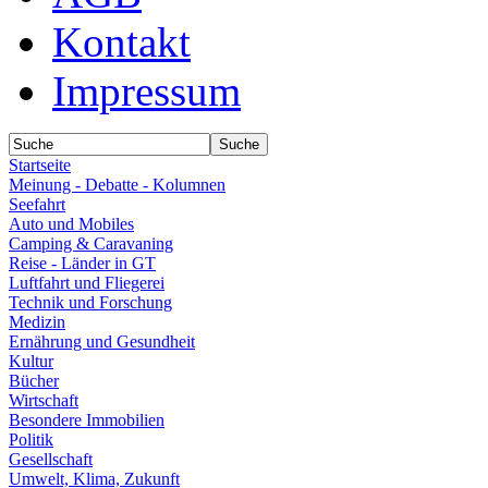
Kontakt
Impressum
Startseite
Meinung - Debatte - Kolumnen
Seefahrt
Auto und Mobiles
Camping & Caravaning
Reise - Länder in GT
Luftfahrt und Fliegerei
Technik und Forschung
Medizin
Ernährung und Gesundheit
Kultur
Bücher
Wirtschaft
Besondere Immobilien
Politik
Gesellschaft
Umwelt, Klima, Zukunft